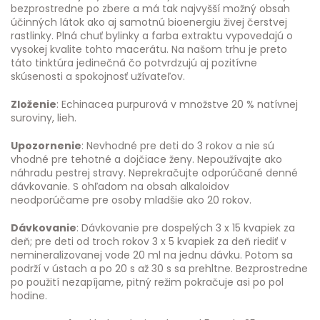
bezprostredne po zbere a má tak najvyšší možný obsah
účinných látok ako aj samotnú bioenergiu živej čerstvej
rastlinky. Plná chuť bylinky a farba extraktu vypovedajú o
vysokej kvalite tohto macerátu. Na našom trhu je preto
táto tinktúra jedinečná čo potvrdzujú aj pozitívne
skúsenosti a spokojnosť užívateľov.
Zloženie
: Echinacea purpurová v množstve 20 % natívnej
suroviny, lieh.
Upozornenie
: Nevhodné pre deti do 3 rokov a nie sú
vhodné pre tehotné a dojčiace ženy. Nepoužívajte ako
náhradu pestrej stravy. Neprekračujte odporúčané denné
dávkovanie. S ohľadom na obsah alkaloidov
neodporúčame pre osoby mladšie ako 20 rokov.
Dávkovanie
: Dávkovanie pre dospelých 3 x 15 kvapiek za
deň; pre deti od troch rokov 3 x 5 kvapiek za deň riediť v
nemineralizovanej vode 20 ml na jednu dávku. Potom sa
podrží v ústach a po 20 s až 30 s sa prehltne. Bezprostredne
po použití nezapíjame, pitný režim pokračuje asi po pol
hodine.