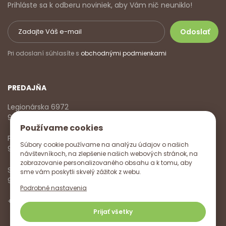
Prihláste sa k odberu noviniek, aby Vám nič neuniklo!
Pri odoslaní súhlasíte s
obchodnými podmienkami
PREDAJŇA
Legionárska 6972
911 01 Trenčín
Používame cookies
Pondelok - Piatok
Súbory cookie používame na analýzu údajov o našich
9:00 - 17:00
návštevníkoch, na zlepšenie našich webových stránok, na
zobrazovanie personalizovaného obsahu a k tomu, aby
Sobota
sme vám poskytli skvelý zážitok z webu.
9:00 - 12:00
Podrobné nastavenia
+421 918 785 620
,
+421 915 572 350
,
info@vitanella.sk
Prijať všetky