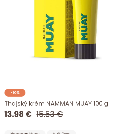
-10%
Thajský krém NAMMAN MUAY 100 g
13.98 €
15.53 €
Namman Muay
Muži, Ženy