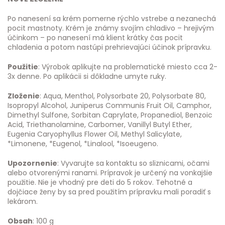
Po nanesení sa krém pomerne rýchlo vstrebe a nezanechá
pocit mastnoty. Krém je známy svojím chladivo – hrejivým
účinkom – po nanesení má klient krátky čas pocit
chladenia a potom nastúpi prehrievajúci účinok prípravku.
Použitie
: Výrobok aplikujte na problematické miesto cca 2-
3x denne. Po aplikácii si dôkladne umyte ruky.
Zloženie
: Aqua, Menthol, Polysorbate 20, Polysorbate 80,
Isopropyl Alcohol, Juniperus Communis Fruit Oil, Camphor,
Dimethyl Sulfone, Sorbitan Caprylate, Propanediol, Benzoic
Acid, Triethanolamine, Carbomer, Vanillyl Butyl Ether,
Eugenia Caryophyllus Flower Oil, Methyl Salicylate,
*Limonene, *Eugenol, *Linalool, *Isoeugeno.
Upozornenie
: Vyvarujte sa kontaktu so sliznicami, očami
alebo otvorenými ranami. Prípravok je určený na vonkajšie
použitie. Nie je vhodný pre deti do 5 rokov. Tehotné a
dojčiace ženy by sa pred použitím prípravku mali poradiť s
lekárom.
Obsah
: 100 g