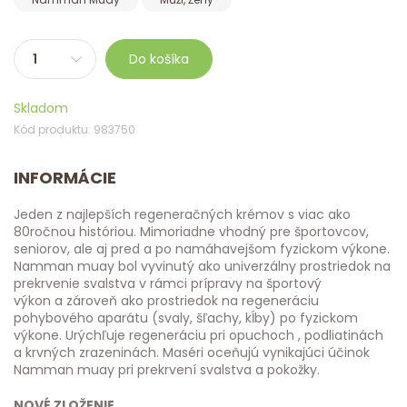
Do košíka
Skladom
Kód produktu: 983750
INFORMÁCIE
Jeden z najlepších regeneračných krémov s viac ako
80ročnou históriou. Mimoriadne vhodný pre športovcov,
seniorov, ale aj pred a po namáhavejšom fyzickom výkone.
Namman muay bol vyvinutý ako univerzálny prostriedok na
prekrvenie svalstva v rámci prípravy na športový
výkon a zároveň ako prostriedok na regeneráciu
pohybového aparátu (svaly, šľachy, kĺby) po fyzickom
výkone. Urýchľuje regeneráciu pri opuchoch , podliatinách
a krvných zrazeninách. Maséri oceňujú vynikajúci účinok
Namman muay pri prekrvení svalstva a pokožky.
NOVÉ ZLOŽENIE