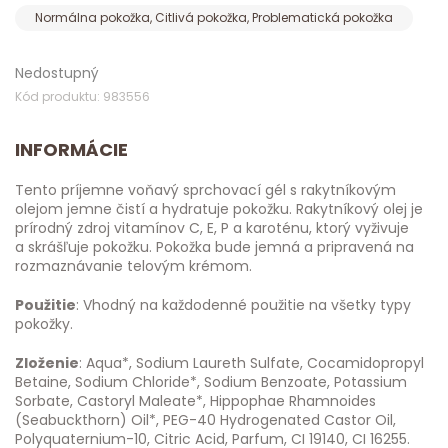
Normálna pokožka, Citlivá pokožka, Problematická pokožka
Nedostupný
Kód produktu: 983556
INFORMÁCIE
Tento príjemne voňavý sprchovací gél s rakytníkovým
olejom jemne čistí a hydratuje pokožku. Rakytníkový olej je
prírodný zdroj vitamínov C, E, P a karoténu, ktorý vyživuje
a skrášľuje pokožku. Pokožka bude jemná a pripravená na
rozmaznávanie telovým krémom.
Použitie
: Vhodný na každodenné použitie na všetky typy
pokožky.
Zloženie
: Aqua*, Sodium Laureth Sulfate, Cocamidopropyl
Betaine, Sodium Chloride*, Sodium Benzoate, Potassium
Sorbate, Castoryl Maleate*, Hippophae Rhamnoides
(Seabuckthorn) Oil*, PEG-40 Hydrogenated Castor Oil,
Polyquaternium-10, Citric Acid, Parfum, CI 19140, CI 16255.