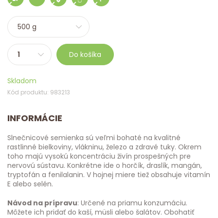
Do košíka
Skladom
Kód produktu: 983213
INFORMÁCIE
Slnečnicové semienka sú veľmi bohaté na kvalitné
rastlinné bielkoviny, vlákninu, železo a zdravé tuky. Okrem
toho majú vysokú koncentráciu živín prospešných pre
nervovú sústavu. Konkrétne ide o horčík, draslík, mangán,
tryptofán a fenilalanin. V hojnej miere tiež obsahuje vitamín
E alebo selén.
Návod na prípravu
: Určené na priamu konzumáciu.
Môžete ich pridať do kaší, müsli alebo šalátov. Obohatiť