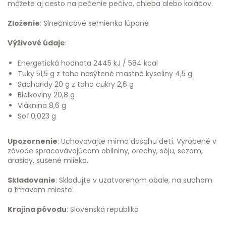
môžete aj cesto na pečenie pečiva, chleba alebo koláčov.
Zloženie
: Slnečnicové semienka lúpané
Výživové údaje
:
Energetická hodnota 2445 kJ / 584 kcal
Tuky 51,5 g z toho nasýtené mastné kyseliny 4,5 g
Sacharidy 20 g z toho cukry 2,6 g
Bielkoviny 20,8 g
Vláknina 8,6 g
Soľ 0,023 g
Upozornenie
: Uchovávajte mimo dosahu detí. Vyrobené v
závode spracovávajúcom obilniny, orechy, sóju, sezam,
arašidy, sušené mlieko.
Skladovanie
: Skladujte v uzatvorenom obale, na suchom
a tmavom mieste.
Krajina pôvodu
: Slovenská republika