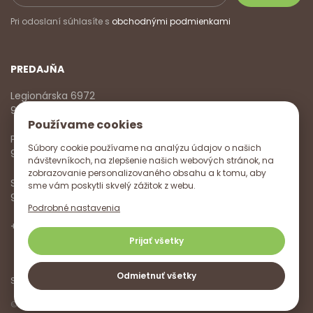
Pri odoslaní súhlasíte s
obchodnými podmienkami
PREDAJŇA
Legionárska 6972
911 01 Trenčín
Používame cookies
Pondelok - Piatok
Súbory cookie používame na analýzu údajov o našich
9:00 - 17:00
návštevníkoch, na zlepšenie našich webových stránok, na
zobrazovanie personalizovaného obsahu a k tomu, aby
Sobota
sme vám poskytli skvelý zážitok z webu.
9:00 - 12:00
Podrobné nastavenia
+421 918 785 620
,
+421 915 572 350
,
info@vitanella.sk
Prijať všetky
Odmietnuť všetky
Sledujte nás na
© Vitanella 2026