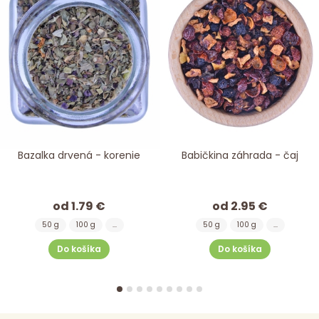
Bazalka drvená - korenie
Babičkina záhrada - čaj
od 1.79 €
od 2.95 €
50 g
100 g
...
50 g
100 g
...
Do košíka
Do košíka