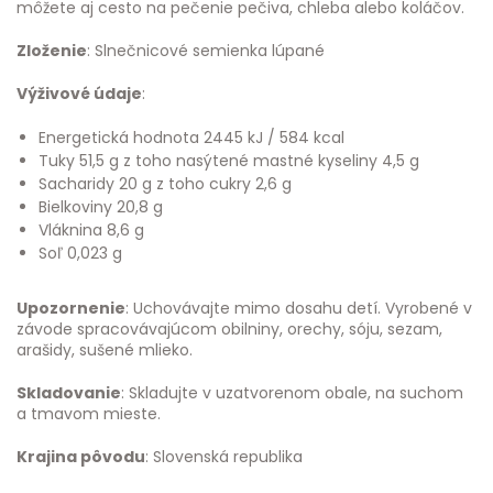
môžete aj cesto na pečenie pečiva, chleba alebo koláčov.
Zloženie
: Slnečnicové semienka lúpané
Výživové údaje
:
Energetická hodnota 2445 kJ / 584 kcal
Tuky 51,5 g z toho nasýtené mastné kyseliny 4,5 g
Sacharidy 20 g z toho cukry 2,6 g
Bielkoviny 20,8 g
Vláknina 8,6 g
Soľ 0,023 g
Upozornenie
: Uchovávajte mimo dosahu detí. Vyrobené v
závode spracovávajúcom obilniny, orechy, sóju, sezam,
arašidy, sušené mlieko.
Skladovanie
: Skladujte v uzatvorenom obale, na suchom
a tmavom mieste.
Krajina pôvodu
: Slovenská republika