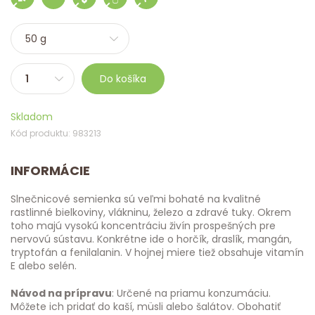
Do košíka
Skladom
Kód produktu: 983213
INFORMÁCIE
Slnečnicové semienka sú veľmi bohaté na kvalitné
rastlinné bielkoviny, vlákninu, železo a zdravé tuky. Okrem
toho majú vysokú koncentráciu živín prospešných pre
nervovú sústavu. Konkrétne ide o horčík, draslík, mangán,
tryptofán a fenilalanin. V hojnej miere tiež obsahuje vitamín
E alebo selén.
Návod na prípravu
: Určené na priamu konzumáciu.
Môžete ich pridať do kaší, müsli alebo šalátov. Obohatiť