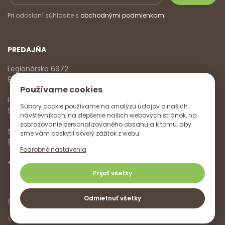
Pri odoslaní súhlasíte s
obchodnými podmienkami
PREDAJŇA
Legionárska 6972
911 01 Trenčín
Používame cookies
Pondelok - Piatok
Súbory cookie používame na analýzu údajov o našich
9:00 - 17:00
návštevníkoch, na zlepšenie našich webových stránok, na
zobrazovanie personalizovaného obsahu a k tomu, aby
Sobota
sme vám poskytli skvelý zážitok z webu.
9:00 - 12:00
Podrobné nastavenia
+421 918 785 620
,
+421 915 572 350
,
info@vitanella.sk
Prijať všetky
Odmietnuť všetky
Sledujte nás na
© Vitanella 2026