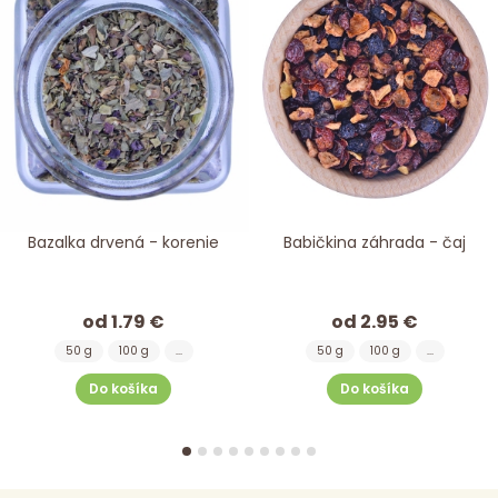
Bazalka drvená - korenie
Babičkina záhrada - čaj
od 1.79 €
od 2.95 €
50 g
100 g
...
50 g
100 g
...
Do košíka
Do košíka