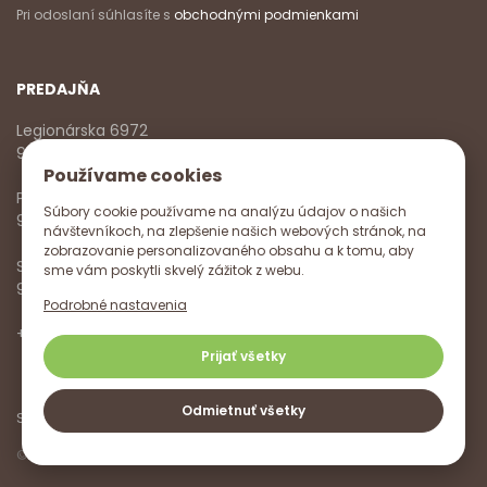
Pri odoslaní súhlasíte s
obchodnými podmienkami
PREDAJŇA
Legionárska 6972
911 01 Trenčín
Používame cookies
Pondelok - Piatok
Súbory cookie používame na analýzu údajov o našich
9:00 - 17:00
návštevníkoch, na zlepšenie našich webových stránok, na
zobrazovanie personalizovaného obsahu a k tomu, aby
Sobota
sme vám poskytli skvelý zážitok z webu.
9:00 - 12:00
Podrobné nastavenia
+421 918 785 620
,
+421 915 572 350
,
info@vitanella.sk
Prijať všetky
Odmietnuť všetky
Sledujte nás na
© Vitanella 2026