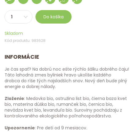
Do košíka
Skladom
Kód produktu: 983628
INFORMÁCIE
Je čas spať? Na dobrú noc ešte rýchlo šálku dobrého čaju!
Táto lahodná zmes byliniek hravo ukolíše každého
drobca do ríše tých najsladších snov. Nový deň bude plný
energie a dobrej nálady.
Zloženie
: Medovka bio, ostružina list bio, čierna baza kvet
bio, materina dúška bio, rumanček bio, černica bio,
nevädza kvet bio, levanduľa bio. Suroviny pochádzaju z
kontrolovaného ekologického poľnohospodárstva.
Upozornenie
: Pre deti od 9 mesiacov.