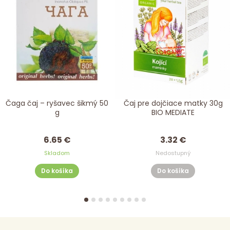
Čaga čaj – ryšavec šikmý 50
Čaj pre dojčiace matky 30g
g
BIO MEDIATE
6.65 €
3.32 €
Skladom
Nedostupný
Do košíka
Do košíka