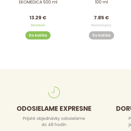
EKOMEDICA 500 ml
100 ml
13.29 €
7.85 €
Skladom
Nedostupný
Do košíka
Do košíka
ODOSIELAME EXPRESNE
DOR
Prijaté objednávky odosielame
P
do 48 hodín
j