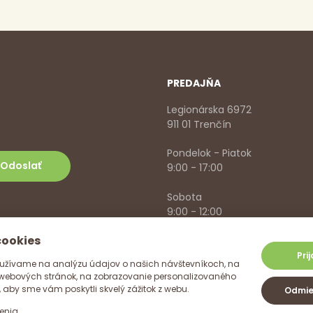
PREDAJŇA
Legionárska 6972
911 01 Trenčín
Pondelok - Piatok
9:00 - 17:00
Sobota
9:00 - 12:00
cookies
+421 918 785 620
,
+421 915 57
info@vitanella.sk
Pri
užívame na analýzu údajov o našich návštevníkoch, na
 webových stránok, na zobrazovanie personalizovaného
 aby sme vám poskytli skvelý zážitok z webu.
Odmie
enia