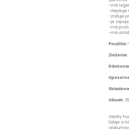
-má regen
-zlepšuje
-znižuje p
-je zapoj
-má proti
-má antid
Použitie:
Zloženie
:
Dávkova
Upozorne
Skladova
Obsah
: 
Všetky ho
Údaje a i
výskumov 