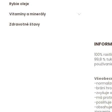
Rybie oleje
Vitamíny a minerály
Zdravotné štavy
INFORM
100% rastl
99,8 % tu
používani
Všeobecn
-normaliz
-bráni hr
-zvyšuje 
-má proti
-posilňuje
-obsahuje 
zjazvenia.