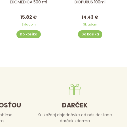
EKOMEDICA 500 ml
BIOPURUS 100ml
15.82 €
14.43 €
Skladom
Skladom
Do košíka
Do košíka
DOSŤOU
DARČEK
robíme
Ku každej objednávke od nás dostane
om
darček zdarma