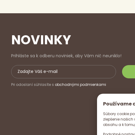
NOVINKY
Prihláste sa k odberu noviniek, aby Vám nič neuniklo!
Pri odoslaní súhlasíte s
obchodnými podmienkami
Používame 
Súbory cookie po
zlepšenie našich
obsahu a k tomu,
Podrobné nastav