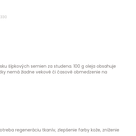
0330
lisku šípkových semien za studena. 100 g oleja obsahuje
látky nemá žiadne vekové či časové obmedzenie na
otreba regeneráciu tkanív, zlepšenie farby kože, zníženie