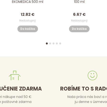
EKOMEDICA 500 ml
100 ml
12.82 €
6.67 €
Nedostupný
Nedostupný
Do košíka
Do košíka
UČENIE ZDARMA
ROBÍME TO S RA
ri nákupe nad 50 €
Naša práca nás baví a 
e poštovné zdarma
ju denne s úsmev