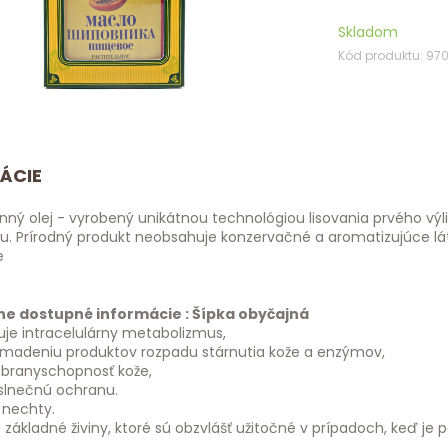
Skladom
Kód produktu: 97
ÁCIE
inný olej - vyrobený unikátnou technológiou lisovania prvého vý
ku. Prírodný produkt neobsahuje konzervačné a aromatizujúce 
e
e dostupné informácie : Šípka obyčajná
uje intracelulárny metabolizmus,
omadeniu produktov rozpadu stárnutia kože a enzýmov,
obranyschopnosť kože,
slnečnú ochranu.
 nechty.
základné živiny, ktoré sú obzvlášť užitočné v prípadoch, keď je p