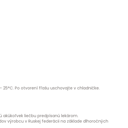
- 25°C. Po otvorení fľašu uschovajte v chladničke.
ú akúkoľvek liečbu predpísanú lekárom.
dov výrobcu v Ruskej federácii na základe dlhoročných