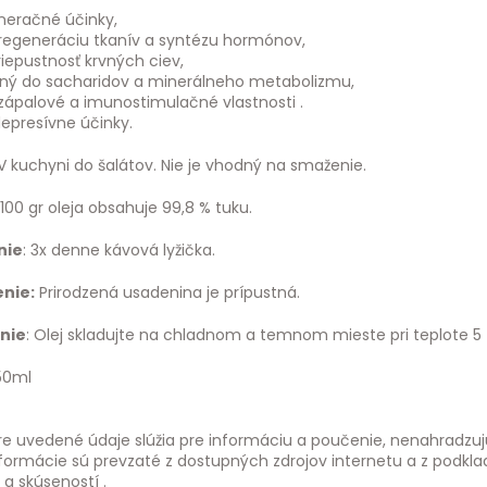
eračné účinky,
 regeneráciu tkanív a syntézu hormónov,
riepustnosť krvných ciev,
ený do sacharidov a minerálneho metabolizmu,
zápalové a imunostimulačné vlastnosti .
epresívne účinky.
V kuchyni do šalátov. Nie je vhodný na smaženie.
 100 gr oleja obsahuje 99,8 % tuku.
nie
: 3x denne kávová lyžička.
nie:
Prirodzená usadenina je prípustná.
nie
: Olej skladujte na chladnom a temnom mieste pri teplote 5 
250ml
re uvedené údaje slúžia pre informáciu a poučenie, nenahradzuj
nformácie sú prevzaté z dostupných zdrojov internetu a z podkla
a skúseností .