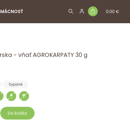
MÁCNOSŤ
0.00 €
árska - vňať AGROKARPATY 30 g
Sypané
Do košíka