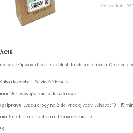
Kód produktu: 98
ÁCIE
bí protizápalovo hlavne v oblasti tráviaceho traktu. Celkovo po
 Šalvia lekárska – Salvia Officinalis.
enie
: Uchovávajte mimo dosahu detí.
 prípravu
: Lyžicu drogy na 2 dcl vriacej vody. Lúhovať 10 - 15 mi
nie
: Skladujte na suchom a tmavom mieste.
0 g