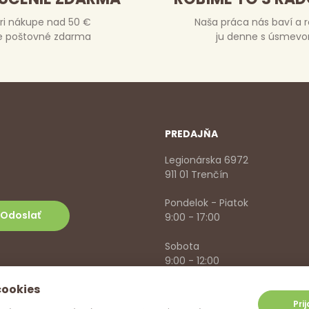
ri nákupe nad 50 €
Naša práca nás baví a 
e poštovné zdarma
ju denne s úsmev
PREDAJŇA
Legionárska 6972
911 01 Trenčín
Pondelok - Piatok
9:00 - 17:00
Sobota
9:00 - 12:00
cookies
+421 918 785 620
,
+421 915 57
info@vitanella.sk
Pri