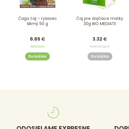
Čaga čaj – ryšavec
Čaj pre dojčiace matky
šikmý 50 g
30g BIO MEDIATE
6.65 €
3.32 €
Skladom
Nedostupný
Do košíka
Do košíka
ODOSIELAME EXPRESNE
DOR