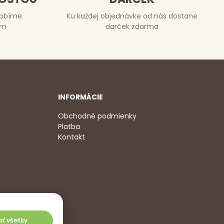
robíme
Ku každej objednávke od nás dostane
om
darček zdarma
INFORMÁCIE
Obchodné podmienky
Platba
Kontakt
2 350
,
jať všetky