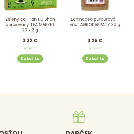
Zelený čaj Tian Hu Shan
Echinacea purpurová -
porciovaný TEA MARKET
vňať AGROKARPATY 30 g
20 x 2 g
3.32 €
3.25 €
Skladom
Skladom
Do košíka
Do košíka
DOSŤOU
DARČEK