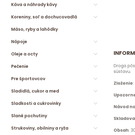
Káva a náhrady kávy
Koreniny, soľ a dochucovadlá
Mäso, ryby a lahôdky
Nápoje
INFORM
Oleje a octy
Droga pôso
Pečenie
sústavu.
Pre športovcov
Zloženie
:
Sladidlá, cukor a med
Upozorn
Sladkosti a cukrovinky
Návod na
Slané pochutiny
Skladova
Strukoviny, obilniny a ryža
Obsah
: 3