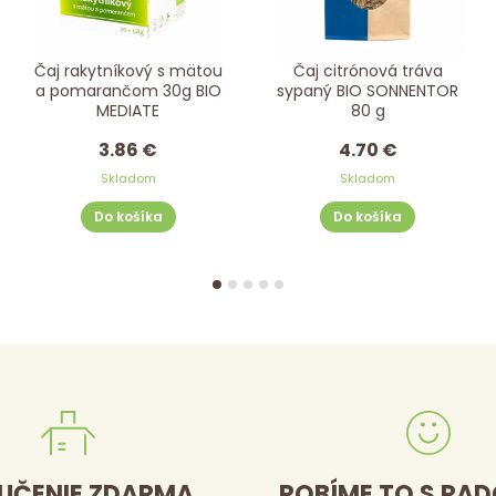
Čaj rakytníkový s mätou
Čaj citrónová tráva
a pomarančom 30g BIO
sypaný BIO SONNENTOR
MEDIATE
80 g
3.86 €
4.70 €
Skladom
Skladom
Do košíka
Do košíka
UČENIE ZDARMA
ROBÍME TO S RA