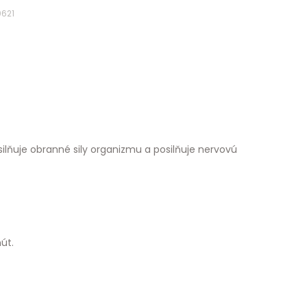
0621
silňuje obranné sily organizmu a posilňuje nervovú
nút.