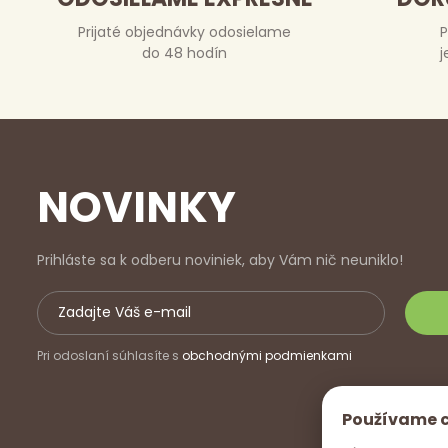
Prijaté objednávky odosielame
P
do 48 hodín
j
NOVINKY
Prihláste sa k odberu noviniek, aby Vám nič neuniklo!
Pri odoslaní súhlasíte s
obchodnými podmienkami
Používame 