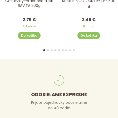
Cestoviny-hrachové fusilli
Kuskus BIO COUNTRY LIFE 500
RAVITA 200g
g
2.75 €
2.49 €
Skladom
Skladom
Do košíka
Do košíka
ODOSIELAME EXPRESNE
Prijaté objednávky odosielame
do 48 hodín