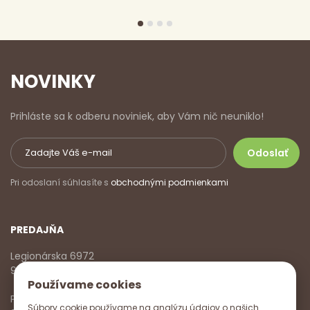
NOVINKY
Prihláste sa k odberu noviniek, aby Vám nič neuniklo!
Pri odoslaní súhlasíte s
obchodnými podmienkami
PREDAJŇA
Legionárska 6972
911 01 Trenčín
Používame cookies
Pondelok - Piatok
Súbory cookie používame na analýzu údajov o našich