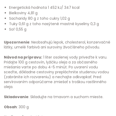
Energetická hodnota 1 452 kJ/ 347 kcal
Bielkoviny 4,81 g
Sacharidy 80 g z toho cukry 1,02 g
Tuky 0,61 g z toho nasýtené mastné kyseliny 0,3 g
Soľ 0,55 g
Upozornenie
: Neobsahujú lepok, cholesterol, konzervačné
látky, umelé farbivá ani suroviny živočíšneho pôvodu.
Návod na prípravu:
1 liter osolenej vody priveďte k varu.
Pridajte 100 g cestovín, lyžičku oleja a za občasného
miešania varte po dobu 4-5 minút. Po uvarení vodu
sceďte, dôkladne cestoviny prepláchnite studenou vodou
(zabránite ich rozvareniu) a nechajte odkvapkať. Pred
servírovaním odporúčame zmiešať s troškou rastlinného
oleja.
Skladovanie
: Skladujte na tmavom a suchom mieste.
Obsah
: 300 g