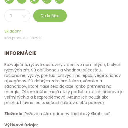
Do košíka
Skladom
Kód produktu: 982920
INFORMÁCIE
Bezvaječné, ryžové cestoviny z čerstvo namletých, bielych
ryžových zŕn. Sú obľúbenou a vhodnou súčasťou
racionálnej výživy, pre ľudí citlivých na lepok, vegetariánov
aj vegánov. Sú dobrým zdrojom železa, vápnika a
sacharidov, ktoré naše telo dokáže ľahko premeniť na
energiu. Okrem iného majú nízky podiel tuku! Ich príprava je
veľmi rýchla a bezproblémová. Možno ich použiť ako
prílohu, hlavné jedlo, súčasť šalátov alebo polievok.
Zloženie
: Ryžová múka, prírodný tapiokový škrob, soľ.
Výživové údaje: