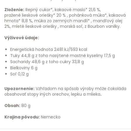
Zloženie:
Repný cukor*, kakaové maslo* 21,6 %,
pražené lieskové oriešky* 20 % , pohánková múka*, kakaová
hmota* 8,8 %, múka zo zemných mandlí* , mandľový olej
2%, mleté lieskové oriešky , morská soľ, z Bourbon vanilky.
Výživové údaje:
Energetická hodnota 2481 kJ/593 kcal
Tuky 44,8 g z toho nasýtené mastné kyseliny 17,5 g
Sacharidy 48,6 g z toho cukry 33,8 g
Bielkoviny 6 g
Soľ 0,12 g
Upozornenie:
Vzhľadom na spôsob výroby môže čokoláda
obsahovať stopy iných orechov, lepku a mlieka
.
Obsah:
80 g
Krajina pôvodu:
Nemecko