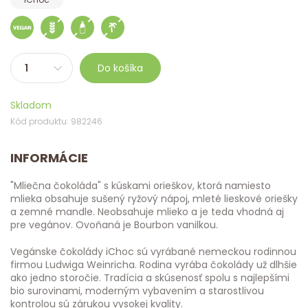
Do košíka
Skladom
Kód produktu: 982246
INFORMÁCIE
"Mliečna čokoláda" s kúskami orieškov, ktorá namiesto
mlieka obsahuje sušený ryžový nápoj, mleté ​​lieskové oriešky
a zemné mandle. Neobsahuje mlieko a je teda vhodná aj
pre vegánov. Ovoňaná je Bourbon vanilkou.
Vegánske čokolády iChoc sú vyrábané nemeckou rodinnou
firmou Ludwiga Weinricha. Rodina vyrába čokolády už dlhšie
ako jedno storočie. Tradícia a skúsenosť spolu s najlepšími
bio surovinami, moderným vybavením a starostlivou
kontrolou sú zárukou vysokej kvality.