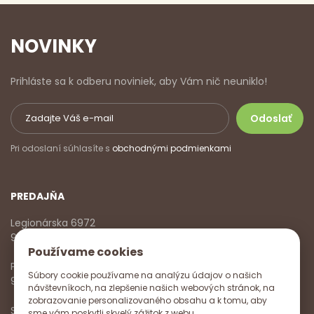
NOVINKY
Prihláste sa k odberu noviniek, aby Vám nič neuniklo!
Pri odoslaní súhlasíte s
obchodnými podmienkami
PREDAJŇA
Legionárska 6972
911 01 Trenčín
Používame cookies
Pondelok - Piatok
Súbory cookie používame na analýzu údajov o našich
9:00 - 17:00
návštevníkoch, na zlepšenie našich webových stránok, na
zobrazovanie personalizovaného obsahu a k tomu, aby
Sobota
sme vám poskytli skvelý zážitok z webu.