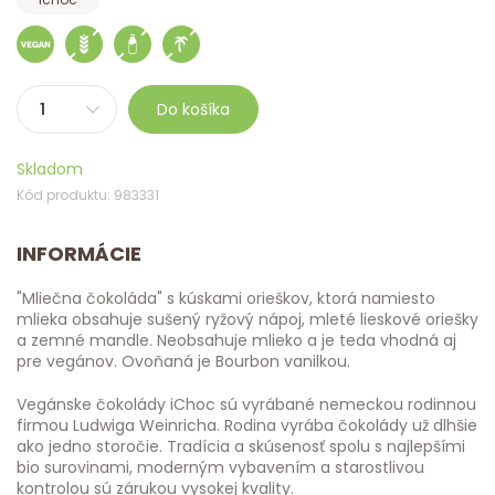
Do košíka
Skladom
Kód produktu: 983331
INFORMÁCIE
"Mliečna čokoláda" s kúskami orieškov, ktorá namiesto
mlieka obsahuje sušený ryžový nápoj, mleté ​​lieskové oriešky
a zemné mandle. Neobsahuje mlieko a je teda vhodná aj
pre vegánov. Ovoňaná je Bourbon vanilkou.
Vegánske čokolády iChoc sú vyrábané nemeckou rodinnou
firmou Ludwiga Weinricha. Rodina vyrába čokolády už dlhšie
ako jedno storočie. Tradícia a skúsenosť spolu s najlepšími
bio surovinami, moderným vybavením a starostlivou
kontrolou sú zárukou vysokej kvality.