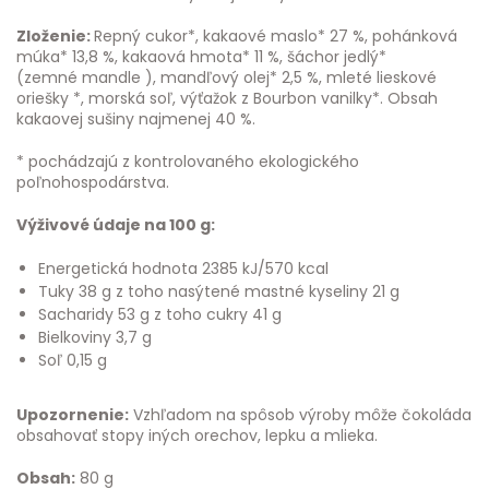
Zloženie:
Repný cukor*, kakaové maslo* 27 %, pohánková
múka* 13,8 %, kakaová hmota* 11 %, šáchor jedlý*
(zemné mandle ), mandľový olej* 2,5 %, mleté lieskové
oriešky *, morská soľ, výťažok z Bourbon vanilky*. Obsah
kakaovej sušiny najmenej 40 %.
* pochádzajú z kontrolovaného ekologického
poľnohospodárstva.
Výživové údaje na 100 g:
Energetická hodnota 2385 kJ/570 kcal
Tuky 38 g z toho nasýtené mastné kyseliny 21 g
Sacharidy 53 g z toho cukry 41 g
Bielkoviny 3,7 g
Soľ 0,15 g
Upozornenie:
Vzhľadom na spôsob výroby môže čokoláda
obsahovať stopy iných orechov, lepku a mlieka.
Obsah:
80 g