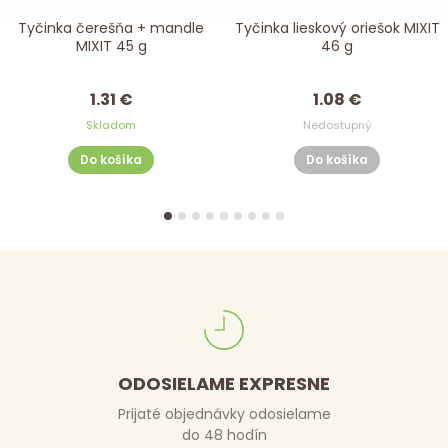
Tyčinka čerešňa + mandle
Tyčinka lieskový oriešok MIXIT
MIXIT 45 g
46 g
1.31 €
1.08 €
Skladom
Nedostupný
Do košíka
Do košíka
ODOSIELAME EXPRESNE
Prijaté objednávky odosielame
do 48 hodín