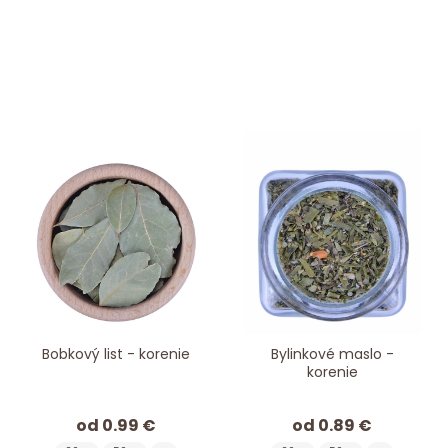
Bobkový list - korenie
Bylinkové maslo -
korenie
od 0.99 €
od 0.89 €