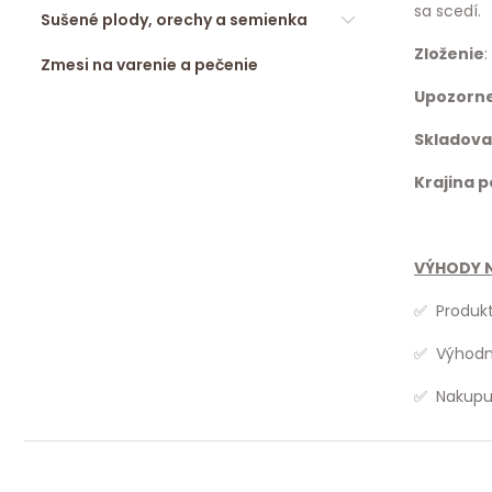
sa scedí.
Sušené plody, orechy a semienka
Zloženie
Zmesi na varenie a pečenie
Upozorn
Skladova
Krajina 
VÝHODY N
✅ Produkt
✅ Výhodne
✅ Nakupuj