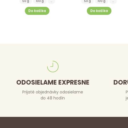
50 g
100 g
...
50 g
100 g
...
Do košíka
Do košíka
ODOSIELAME EXPRESNE
DOR
Prijaté objednávky odosielame
P
do 48 hodín
j