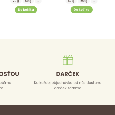
20 g
50 g
...
50 g
100 g
...
Do košíka
Do košíka
DOSŤOU
DARČEK
robíme
Ku každej objednávke od nás dostane
om
darček zdarma