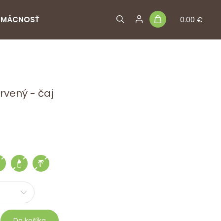
MÁCNOSŤ
0.00 €
rvený - čaj
Do košíka