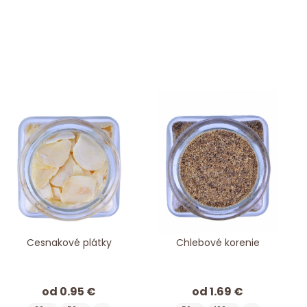
Cesnakové plátky
Chlebové korenie
od 0.95 €
od 1.69 €