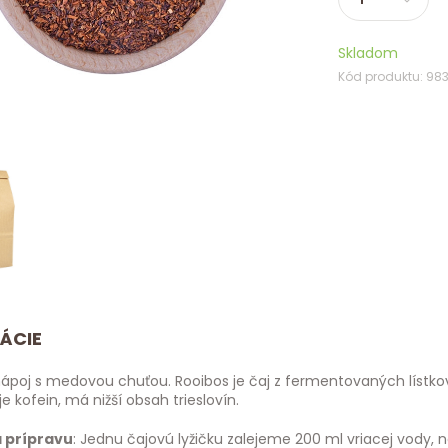
Skladom
Kód produktu: 983
ÁCIE
poj s medovou chuťou. Rooibos je čaj z fermentovaných lístkov r
 kofein, má nižší obsah trieslovín.
 prípravu
: Jednu čajovú lyžičku zalejeme 200 ml vriacej vody,