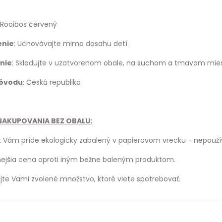
: Rooibos červený
enie
: Uchovávajte mimo dosahu detí.
nie
: Skladujte v uzatvorenom obale, na suchom a tmavom mies
pôvodu
: Česká republika
AKUPOVANIA BEZ OBALU:
 Vám príde ekologicky zabalený v papierovom vrecku - nepouží
jšia cena oproti iným bežne baleným produktom.
te Vami zvolené množstvo, ktoré viete spotrebovať.