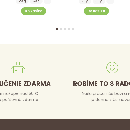
20 g
50 g
...
20 g
50 g
...
Do košíka
Do košíka
UČENIE ZDARMA
ROBÍME TO S RA
ri nákupe nad 50 €
Naša práca nás baví a 
e poštovné zdarma
ju denne s úsmev