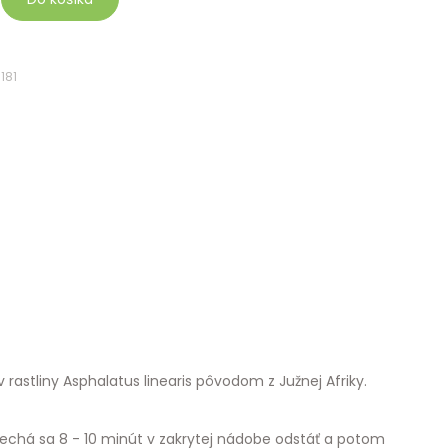
181
astliny Asphalatus linearis pôvodom z Južnej Afriky.
 nechá sa 8 - 10 minút v zakrytej nádobe odstáť a potom