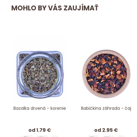
MOHLO BY VÁS ZAUJÍMAŤ
Bazalka drvená - korenie
Babičkina záhrada - čaj
od 1.79 €
od 2.95 €