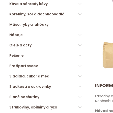
Káva a náhrady kávy
Koreniny, soľ a dochucovadlá
Mäso, ryby a lahôdky
Nápoje
Oleje a octy
Pečenie
Pre športovcov
Sladidlá, cukor a med
INFORM
Sladkosti a cukrovinky
Lahodný ná
Slané pochutiny
Neobsahuje
Strukoviny, obilniny a ryža
Návod na