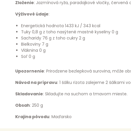
Zloženie
: Jazmínová ryža, paradajkové vločky, červená c
Výživové údaje
:
Energetická hodnota 1433 kJ / 343 kcal
Tuky 0,8 g z toho nasýtené mastné kyseliny 0 g
Sacharidy 76 g z toho cukry 2 g
Bielkoviny 7 g
Vláknina 0 g
Soľ 0 g
Upozornenie
: Prirodzene bezlepková surovina, môže ob
Návod na prípravu
: 1 šálku rizota zalejeme 2 šálkami 
Skladovanie
: Skladujte na suchom a tmavom mieste.
Obsah
: 250 g
Krajina pôvodu
: Maďarsko