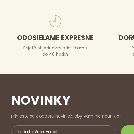
ODOSIELAME EXPRESNE
DOR
Prijaté objednávky odosielame
P
do 48 hodín
j
NOVINKY
Prihláste sa k odberu noviniek, aby Vám nič neuniklo!