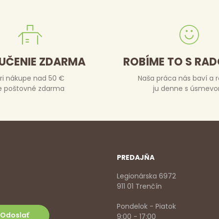
UČENIE ZDARMA
ROBÍME TO S RA
ri nákupe nad 50 €
Naša práca nás baví a 
e poštovné zdarma
ju denne s úsmev
PREDAJŇA
Legionárska 6972
911 01 Trenčín
Pondelok - Piatok
9:00 - 17:00