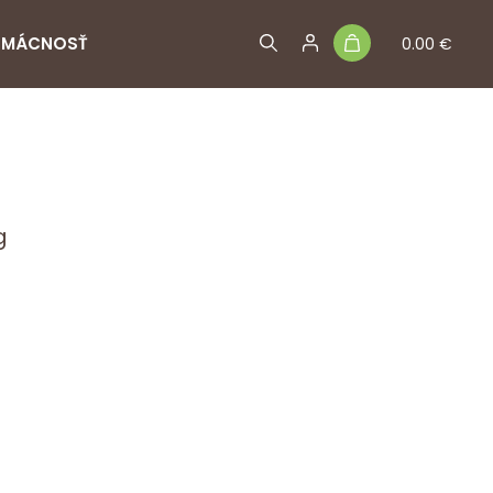
MÁCNOSŤ
0.00 €
g