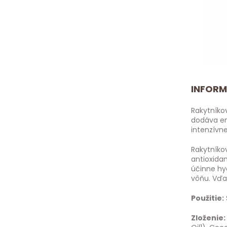
INFORM
Rakytníko
dodáva en
intenzívne
Rakytníko
antioxida
účinne hy
vôňu. Vďa
Použitie:
Zloženie: