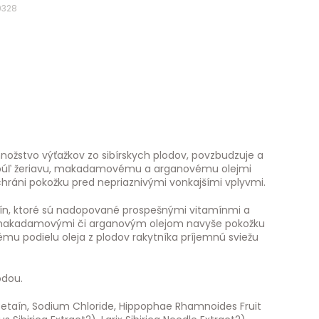
9328
množstvo výťažkov zo sibírskych plodov, povzbudzuje a
 bobúľ žeriavu, makadamovému a arganovému olejmi
 chráni pokožku pred nepriaznivými vonkajšími vplyvmi.
ylín, ktoré sú nadopované prospešnými vitamínmi a
ým, makadamovými či arganovým olejom navyše pokožku
u podielu oleja z plodov rakytníka príjemnú sviežu
odou.
etaín, Sodium Chloride, Hippophae Rhamnoides Fruit