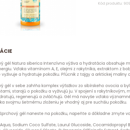
Kód produktu: 90
ÁCIE
vý gél Natura siberica Intenzívna výživa a hydratácia obsahuje 
ergiu. Vďaka vitamínom A, E, olejmi z rakytníka, extraktom z
 vyživuje a hydratuje pokožku. Pľúcnik z tajgy a arktickej maliny
vý gél v sebe zahŕňa komplex výťažkov zo sibírskeho ovocia a b
ntami, starajú o pokožku a vyživujú ju. V spojení s rakytníkov
dratujú, regenerujú a zvláčňujú. Gél má navyše vďaka významném
ka svojmu šetrnému zloženiu je vhodný aj pre suchšiu pokožku.
Sprchový gél naneste na pokožku, napeňte a dôkladne zmyte v
Aqua, Sodium Coco Sulfate, Laurul Glucoside, Cocamidopropyl B