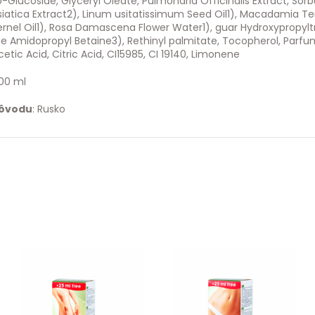
o-Glucoside, Glyceryl Oleate, Pulmonaria Officinalis Extract, Sorbus
siatica Extract2), Linum usitatissimum Seed Oil1), Macadamia Tern
ernel Oil1), Rosa Damascena Flower Water1), guar Hydroxypropy
ne Amidopropyl Betaine3), Rethinyl palmitate, Tocopherol, Parfu
tic Acid, Citric Acid, CI15985, CI 19140, Limonene
00 ml
pôvodu
: Rusko