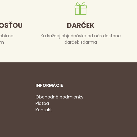
DOSŤOU
DARČEK
robíme
Ku každej objednávke od nás dostane
om
darček zdarma
INFORMÁCIE
Obchodné podmienky
Platba
Kontakt