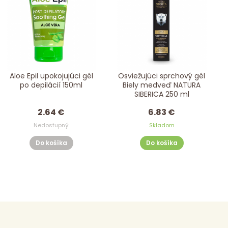
Aloe Epil upokojujúci gél
Osviežujúci sprchový gél
po depilácií 150ml
Biely medveď NATURA
SIBERICA 250 ml
2.64 €
6.83 €
Nedostupný
Skladom
Do košíka
Do košíka