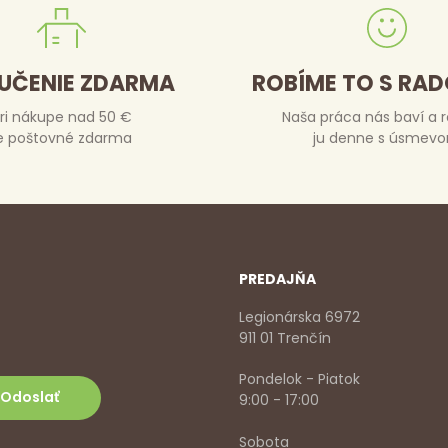
UČENIE ZDARMA
ROBÍME TO S RA
ri nákupe nad 50 €
Naša práca nás baví a 
e poštovné zdarma
ju denne s úsmev
PREDAJŇA
Legionárska 6972
911 01 Trenčín
Pondelok - Piatok
9:00 - 17:00
Sobota