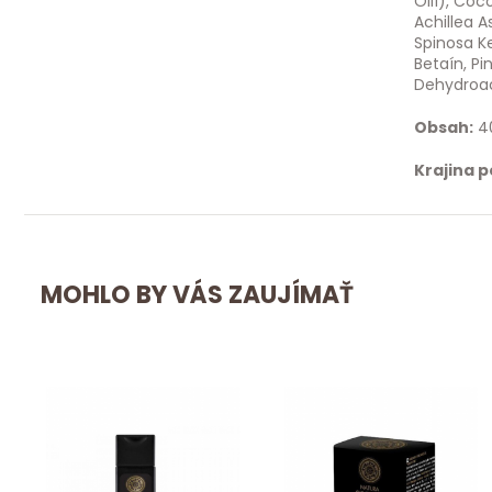
Oil1), Coc
Achillea A
Spinosa K
Betaín, Pi
Dehydroace
Obsah:
4
Krajina 
MOHLO BY VÁS ZAUJÍMAŤ