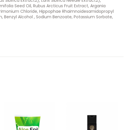
 Sibirica Extract2), Larix Sibirica Needle Extract2),
ifolia Seed Oil, Rubus Arcticus Fruit Extract, Argania
ltrimonium Chloride, Hippophae Rhaimnoidesamidopropyl
m, Benzyl Alcohol , Sodium Benzoate, Potassium Sorbate,