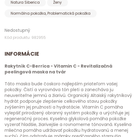
Natura Siberica
Ženy
Normálna pokožka, Problematická pokožka
Nedostupný
Kód produktu: 982955
INFORMÁCIE
Rakytník C-Berrica - Vitamin C - Revitalizačná
peelingová maska na tvár
Táto maska bude čoskoro najlepším priateľom vašej
pokožky. Čistí a vyrovnáva tón pleti a zanecháva ju
neuveriteľne jemnú a žiarivú. Organický Altaiský rakytníkový
hydrát podporuje zlepšenie celkového stavu pokožky
zvýšením jej pružnosti a hydratácie. Vitamín C pomáha
vylepšiť prirodzený obranný systém pokožky a urýchľuje jej
regeneračný proces. Kyselina glykolová pomáha pokožke
vyzerať hladšie, žiarivejšie a rovnomerne tónovaná. Kyselina
mliečna pomáha udržiavať pokožku hydratovanú a menej
suchú, čím odstraňuje známky predčasného starnutia.