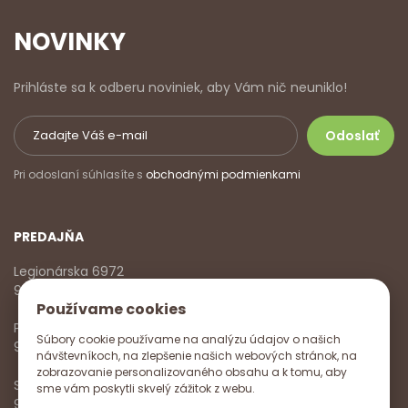
NOVINKY
Prihláste sa k odberu noviniek, aby Vám nič neuniklo!
Pri odoslaní súhlasíte s
obchodnými podmienkami
PREDAJŇA
Legionárska 6972
911 01 Trenčín
Používame cookies
Pondelok - Piatok
Súbory cookie používame na analýzu údajov o našich
9:00 - 17:00
návštevníkoch, na zlepšenie našich webových stránok, na
zobrazovanie personalizovaného obsahu a k tomu, aby
Sobota
sme vám poskytli skvelý zážitok z webu.
9:00 - 12:00