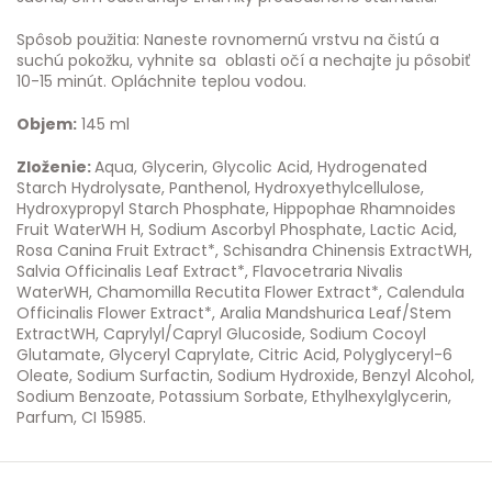
Spôsob použitia: Naneste rovnomernú vrstvu na čistú a
suchú pokožku, vyhnite sa oblasti očí a nechajte ju pôsobiť
10-15 minút. Opláchnite teplou vodou.
Objem:
145 ml
Zloženie:
Aqua, Glycerin, Glycolic Acid, Hydrogenated
Starch Hydrolysate, Panthenol, Hydroxyethylcellulose,
Hydroxypropyl Starch Phosphate, Hippophae Rhamnoides
Fruit WaterWH H, Sodium Ascorbyl Phosphate, Lactic Acid,
Rosa Canina Fruit Extract*, Schisandra Chinensis ExtractWH,
Salvia Officinalis Leaf Extract*, Flavocetraria Nivalis
WaterWH, Chamomilla Recutita Flower Extract*, Calendula
Officinalis Flower Extract*, Aralia Mandshurica Leaf/Stem
ExtractWH, Caprylyl/Capryl Glucoside, Sodium Cocoyl
Glutamate, Glyceryl Caprylate, Citric Acid, Polyglyceryl-6
Oleate, Sodium Surfactin, Sodium Hydroxide, Benzyl Alcohol,
Sodium Benzoate, Potassium Sorbate, Ethylhexylglycerin,
Parfum, CI 15985.