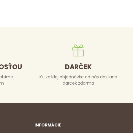
DOSŤOU
DARČEK
robíme
Ku každej objednávke od nás dostane
om
darček zdarma
INFORMÁCIE