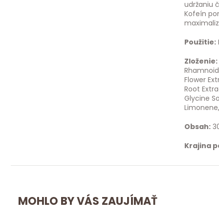
udržaniu č
Kofeín po
maximaliz
Použitie:
Zloženie:
Rhamnoides
Flower Ext
Root Extra
Glycine So
Limonene,
Obsah:
3
Krajina 
MOHLO BY VÁS ZAUJÍMAŤ