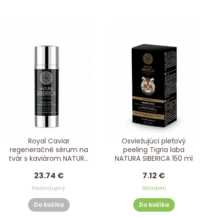
Royal Caviar
Osviežujúci pleťový
regeneračné sérum na
peeling Tigria laba
tvár s kaviárom NATURA
NATURA SIBERICA 150 ml
SIBERICA 30 ml
23.74 €
7.12 €
Nedostupný
Skladom
Do košíka
Do košíka