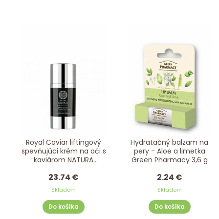
Royal Caviar liftingový
Hydratačný balzam na
spevňujúci krém na oči s
pery - Aloe a limetka
kaviárom NATURA
Green Pharmacy 3,6 g
SIBERICA 15 ml
23.74 €
2.24 €
Skladom
Skladom
Do košíka
Do košíka