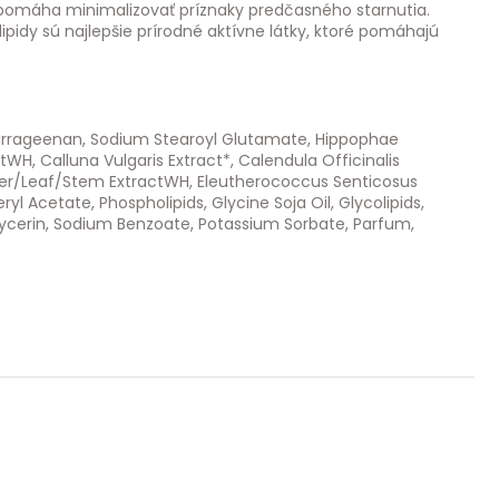
ant; pomáha minimalizovať príznaky predčasného starnutia.
idy sú najlepšie prírodné aktívne látky, ktoré pomáhajú
 Carrageenan, Sodium Stearoyl Glutamate, Hippophae
H, Calluna Vulgaris Extract*, Calendula Officinalis
 Flower/Leaf/Stem ExtractWH, Eleutherococcus Senticosus
l Acetate, Phospholipids, Glycine Soja Oil, Glycolipids,
lglycerin, Sodium Benzoate, Potassium Sorbate, Parfum,