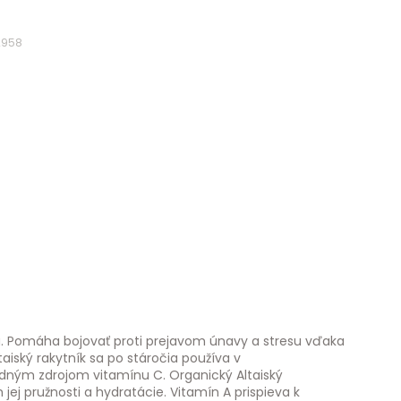
2958
. Pomáha bojovať proti prejavom únavy a stresu vďaka
aiský rakytník sa po stáročia používa v
dným zdrojom vitamínu C. Organický Altaiský
ej pružnosti a hydratácie. Vitamín A prispieva k