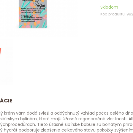
Skladom
Kód produktu: 98
ÁCIE
ý krém vám dodá svieži a oddýchnutý vzhľad počas celého dňa
ibírskym bylinám, ktoré majú úžasné regeneračné vlastnosti. Alt
ýchprocedúrach. Tieto úžasné sibírske bobule sú bohatým príro
ý hydrát podporuje zlepšenie celkového stavu pokožky zvýšením j