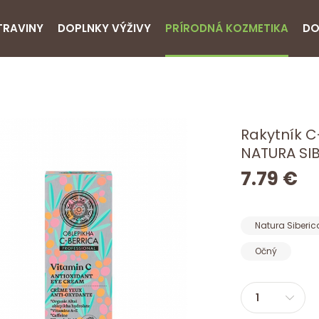
TRAVINY
DOPLNKY VÝŽIVY
PRÍRODNÁ KOZMETIKA
DO
Rakytník C
NATURA SIB
7.79 €
Natura Siberic
Očný