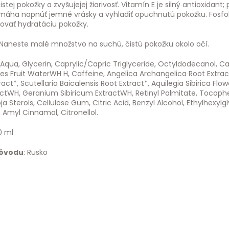
istej pokožky a zvyšujejej žiarivosť. Vitamín E je silný antioxid
máha napnúť jemné vrásky a vyhladiť opuchnutú pokožku. Fosfolip
ovať hydratáciu pokožky.
Naneste malé množstvo na suchú, čistú pokožku okolo očí.
Aqua, Glycerin, Caprylic/Capric Triglyceride, Octyldodecanol,
 Fruit WaterWH H, Caffeine, Angelica Archangelica Root ExtractW
ract*, Scutellaria Baicalensis Root Extract*, Aquilegia Sibirica
ctWH, Geranium Sibiricum ExtractWH, Retinyl Palmitate, Tocophery
ja Sterols, Cellulose Gum, Citric Acid, Benzyl Alcohol, Ethylhexy
 Amyl Cinnamal, Citronellol.
0 ml
pôvodu
: Rusko