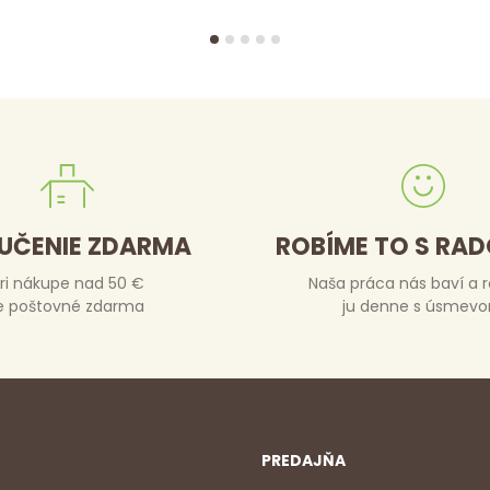
UČENIE ZDARMA
ROBÍME TO S RA
ri nákupe nad 50 €
Naša práca nás baví a 
e poštovné zdarma
ju denne s úsmev
PREDAJŇA