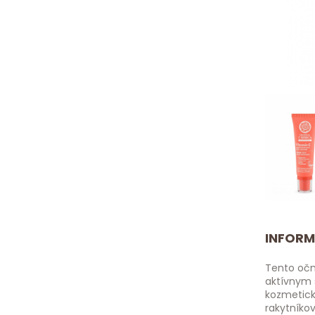
INFORM
Tento očn
aktívnym s
kozmetick
rakytníkov