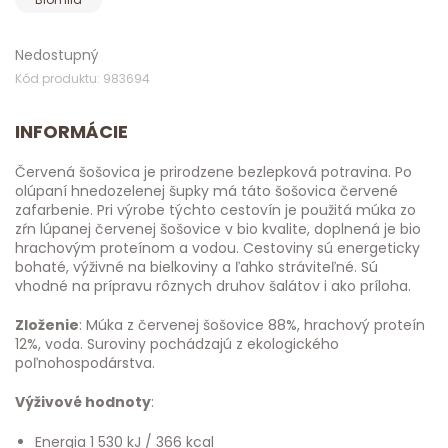
Nedostupný
Kód produktu: 983694
INFORMÁCIE
Červená šošovica je prirodzene bezlepková potravina. Po
olúpaní hnedozelenej šupky má táto šošovica červené
zafarbenie. Pri výrobe týchto cestovín je použitá múka zo
zŕn lúpanej červenej šošovice v bio kvalite, doplnená je bio
hrachovým proteínom a vodou. Cestoviny sú energeticky
bohaté, výživné na bielkoviny a ľahko stráviteľné. Sú
vhodné na prípravu rôznych druhov šalátov i ako príloha.
Zloženie
: Múka z červenej šošovice 88%, hrachový proteín
12%, voda. Suroviny pochádzajú z ekologického
poľnohospodárstva.
Výživové hodnoty
:
Energia 1 530 kJ / 366 kcal