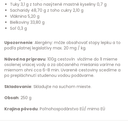
Tuky 3,1 g z toho nasýtené mastné kyseliny 0,7 g
Sacharidy 48,70 g z toho cukry 2,10 g
Vláknina 5,20 g
Bielkoviny 33,80 g
Soľ 0,3 g
Upozornenie
: Alergény: môže obsahovať stopy lepku a to
podľa platnej legislatívy max. 20 mg / kg.
Návod na prípravu
: 100g cestovín vložíme do 1l mierne
osolenej vriacej vody a za občasného miešania varíme na
miernom ohni cca 6-8 min. Uvarené cestoviny scedíme a
po prepláchnutí studenou vodou podávame.
Skladovanie
: Skladujte na suchom mieste.
Obsah
: 250 g
Krajina pôvodu
: Poľnohospodárstvo EÚ/ mimo EÚ