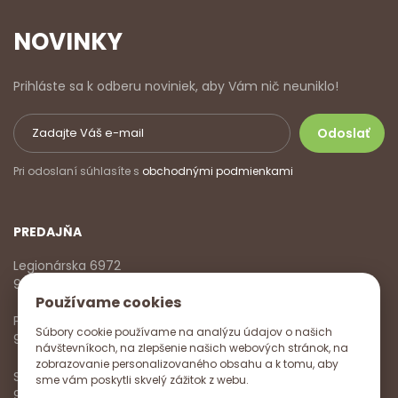
NOVINKY
Prihláste sa k odberu noviniek, aby Vám nič neuniklo!
Pri odoslaní súhlasíte s
obchodnými podmienkami
PREDAJŇA
Legionárska 6972
911 01 Trenčín
Používame cookies
Pondelok - Piatok
Súbory cookie používame na analýzu údajov o našich
9:00 - 17:00
návštevníkoch, na zlepšenie našich webových stránok, na
zobrazovanie personalizovaného obsahu a k tomu, aby
Sobota
sme vám poskytli skvelý zážitok z webu.
9:00 - 12:00