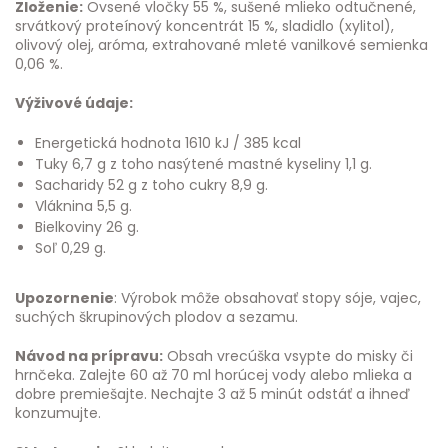
Zloženie:
Ovsené vločky 55 %, sušené mlieko odtučnené,
srvátkový proteínový koncentrát 15 %, sladidlo (xylitol),
olivový olej, aróma, extrahované mleté vanilkové semienka
0,06 %.
Výživové údaje:
Energetická hodnota 1610 kJ / 385 kcal
Tuky 6,7 g z toho nasýtené mastné kyseliny 1,1 g.
Sacharidy 52 g z toho cukry 8,9 g.
Vláknina 5,5 g.
Bielkoviny 26 g.
Soľ 0,29 g.
Upozornenie
: Výrobok môže obsahovať stopy sóje, vajec,
suchých škrupinových plodov a sezamu.
Návod na prípravu:
Obsah vrecúška vsypte do misky či
hrnčeka. Zalejte 60 až 70 ml horúcej vody alebo mlieka a
dobre premiešajte. Nechajte 3 až 5 minút odstáť a ihneď
konzumujte.