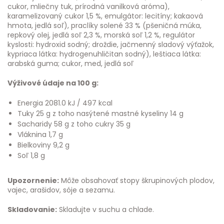
cukor, mliečny tuk, prírodná vanilková aróma),
karamelizovaný cukor 1,5 %, emulgátor: lecitíny; kakaová
hmota, jedlá soľ), praclíky solené 33 % (pšeničná múka,
repkový olej, jedlá soľ 2,3 %, morská soľ 1,2 %, regulátor
kyslosti: hydroxid sodný; droždie, jačmenný sladový výťažok,
kypriaca látka: hydrogenuhličitan sodný), leštiaca látka:
arabská guma; cukor, med, jedlá soľ
Výživové údaje na 100 g:
Energia 2081.0 kJ / 497 kcal
Tuky 25 g z toho nasýtené mastné kyseliny 14 g
Sacharidy 58 g z toho cukry 35 g
Vláknina 1,7 g
Bielkoviny 9,2 g
Soľ 1,8 g
Upozornenie:
Môže obsahovať stopy škrupinových plodov,
vajec, arašidov, sóje a sezamu.
Skladovanie:
Skladujte v suchu a chlade.