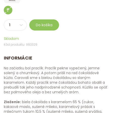
Do košíka
Skladom
Kód produktu: 983329
INFORMÁCIE
Na začiatku bol praclík. Praclík pekne vypečený, jemne
solený a chrumkavý. A potom prišli na rad čokoládové
kúzla. Čarovali sme s bielou čokoládou so slaným
karamelom. Každý praclík sme čokoládou bohato obalili a
prebudili tak jeho nadprirodzené schopnosti. Kúzlilo se opäť
bez palmového oleja a bez umelých aróm.
Zloženie:
biela čokoláda s karamelom 65 % (cukor,
kakaové maslo, sušené mlieko, karamelový prášok s
mliečnym tukom 10,5 % (sušené mlieko, sušená srvátka,