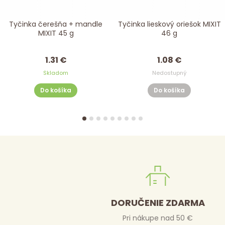
Tyčinka lieskový oriešok MIXIT
Tyčinka káva + kešu MIXIT 
46 g
g
1.08 €
1.13 €
Nedostupný
Skladom
Do košíka
Do košíka
DORUČENIE ZDARMA
Pri nákupe nad 50 €