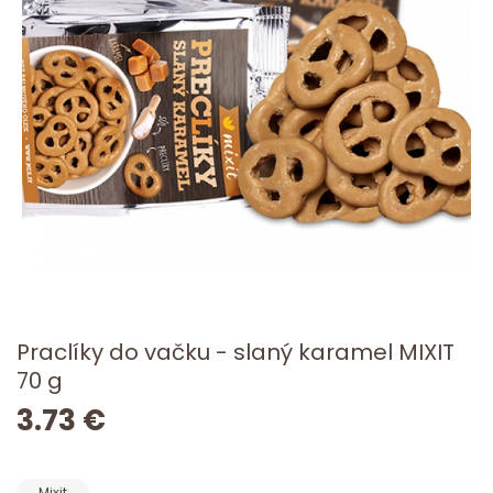
Praclíky do vačku - slaný karamel MIXIT
70 g
3.73 €
Mixit