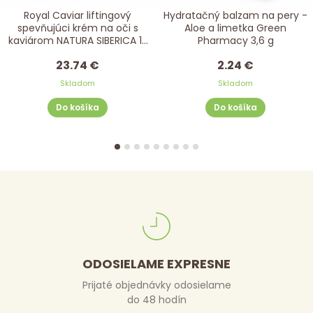
Royal Caviar liftingový
Hydratačný balzam na pery -
spevňujúci krém na oči s
Aloe a limetka Green
kaviárom NATURA SIBERICA 15
Pharmacy 3,6 g
ml
23.74 €
2.24 €
Skladom
Skladom
Do košíka
Do košíka
ODOSIELAME EXPRESNE
Prijaté objednávky odosielame
do 48 hodín