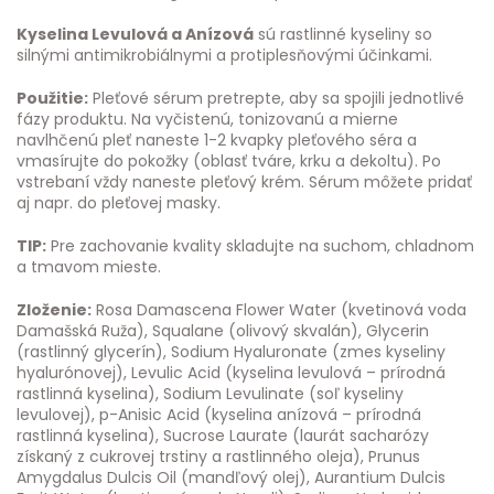
Kyselina Levulová a Anízová
sú rastlinné kyseliny so
silnými antimikrobiálnymi a protiplesňovými účinkami.
Použitie:
Pleťové sérum pretrepte, aby sa spojili jednotlivé
fázy produktu. Na vyčistenú, tonizovanú a mierne
navlhčenú pleť naneste 1-2 kvapky pleťového séra a
vmasírujte do pokožky (oblasť tváre, krku a dekoltu). Po
vstrebaní vždy naneste pleťový krém. Sérum môžete pridať
aj napr. do pleťovej masky.
TIP:
Pre zachovanie kvality skladujte na suchom, chladnom
a tmavom mieste.
Zloženie:
Rosa Damascena Flower Water (kvetinová voda
Damašská Ruža), Squalane (olivový skvalán), Glycerin
(rastlinný glycerín), Sodium Hyaluronate (zmes kyseliny
hyalurónovej), Levulic Acid (kyselina levulová – prírodná
rastlinná kyselina), Sodium Levulinate (soľ kyseliny
levulovej), p-Anisic Acid (kyselina anízová – prírodná
rastlinná kyselina), Sucrose Laurate (laurát sacharózy
získaný z cukrovej trstiny a rastlinného oleja), Prunus
Amygdalus Dulcis Oil (mandľový olej), Aurantium Dulcis