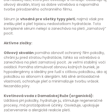
olivový skvalán, ktorý sa dobre vstrebáva a napomáha
tvorbe prirodzeného ochranného filmu.
Sérum je
vhodné pre všetky typy pleti
, najmä však pre
zrelšiu pleť a pleť trpiacu nedostatkom hydratácie. Toto
komplexné sérum nelepí a zanecháva na pleti „zamatový“
pocit.
Aktívne zložky:
Olivový skvalán
pomáha obnoviť ochranný film pokožky,
chráni ju pred stratou hydratácie, ľahko sa vstrebáva a
zanecháva na pleti zamatový pocit. Je veľmi stabilný voči
oxidácii. Pomáha stimulovať obnovu kožných buniek, je
hypoalergénny a ideálny pre ľudí s citlivou pokožkou, ako aj
pokožkou so sklonom k alergiám. Má silné antioxidačné
vlastnosti, ochraňuje pleť a minimalizuje tvorbu vrások.
Nezanáša póry.
Kvetinová voda z Damašskej Ruže (organická):
Udržiava pH pokožky, hydratuje ju, stimuluje regeneračné
procesy, má protizápalové účinky. Osviežuje, upokojuje
začervenanie a alergické reakcie pleti.