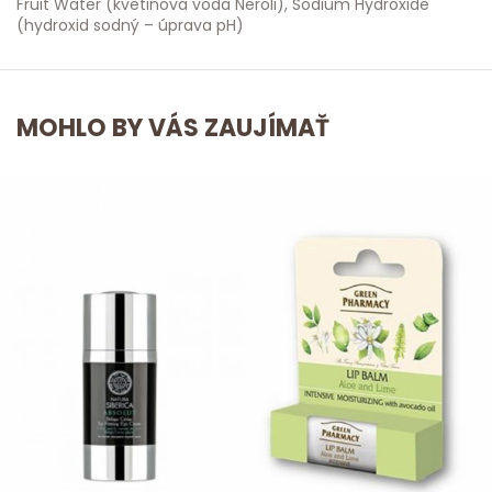
Fruit Water (kvetinová voda Neroli), Sodium Hydroxide
(hydroxid sodný – úprava pH)
MOHLO BY VÁS ZAUJÍMAŤ