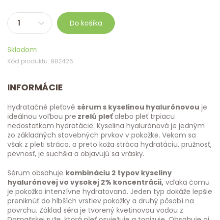
Do košíka
Skladom
Kód produktu: 982426
INFORMÁCIE
Hydratačné pleťové
sérum s kyselinou hyalurónovou
je
ideálnou voľbou pre
zrelú pleť
alebo pleť trpiacu
nedostatkom hydratácie. Kyselina hyalurónová je jedným
zo základných stavebných prvkov v pokožke. Vekom sa
však z pleti stráca, a preto koža stráca hydratáciu, pružnosť,
pevnosť, je suchšia a objavujú sa vrásky.
Sérum obsahuje
kombináciu 2 typov kyseliny
hyalurónovej vo vysokej 2% koncentrácii,
vďaka čomu
je pokožka intenzívne hydratovaná. Jeden typ dokáže lepšie
preniknúť do hlbších vrstiev pokožky a druhý pôsobí na
povrchu. Základ séra je tvorený kvetinovou vodou z
Damašskej ruže, ktorá pleť osviežuje a tonizuje. Obsahuje aj