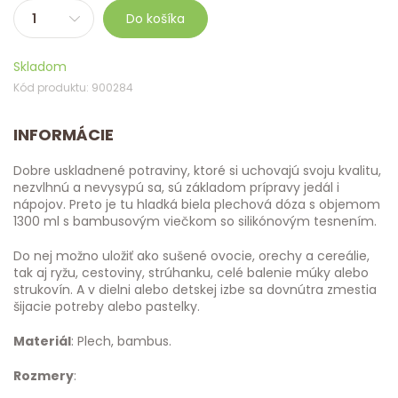
Do košíka
Skladom
Kód produktu: 900284
INFORMÁCIE
Dobre uskladnené potraviny, ktoré si uchovajú svoju kvalitu,
nezvlhnú a nevysypú sa, sú základom prípravy jedál i
nápojov. Preto je tu hladká biela plechová dóza s objemom
1300 ml s bambusovým viečkom so silikónovým tesnením.
Do nej možno uložiť ako sušené ovocie, orechy a cereálie,
tak aj ryžu, cestoviny, strúhanku, celé balenie múky alebo
strukovín. A v dielni alebo detskej izbe sa dovnútra zmestia
šijacie potreby alebo pastelky.
Materiál
: Plech, bambus.
Rozmery
: