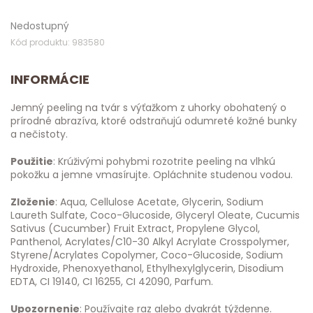
Nedostupný
Kód produktu: 983580
INFORMÁCIE
Jemný peeling na tvár s výťažkom z uhorky obohatený o
prírodné abrazíva, ktoré odstraňujú odumreté kožné bunky
a nečistoty.
Použitie
: Krúživými pohybmi rozotrite peeling na vlhkú
pokožku a jemne vmasírujte. Opláchnite studenou vodou.
Zloženie
: Aqua, Cellulose Acetate, Glycerin, Sodium
Laureth Sulfate, Coco-Glucoside, Glyceryl Oleate, Cucumis
Sativus (Cucumber) Fruit Extract, Propylene Glycol,
Panthenol, Acrylates/C10-30 Alkyl Acrylate Crosspolymer,
Styrene/Acrylates Copolymer, Coco-Glucoside, Sodium
Hydroxide, Phenoxyethanol, Ethylhexylglycerin, Disodium
EDTA, CI 19140, CI 16255, CI 42090, Parfum.
Upozornenie
: Používajte raz alebo dvakrát týždenne.