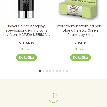
Royal Caviar liftingový
Hydratačný balzam na pery -
spevňujúci krém na oči s
Aloe a limetka Green
kaviárom NATURA SIBERICA 15
Pharmacy 3,6 g
ml
23.74 €
2.24 €
Skladom
Skladom
Do košíka
Do košíka