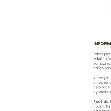
INFORM
Ľahký ple
zvláčňujú
karnozínu
bambuckým
Koenzým Q
prirodzene
neionogén
hypoalerg
Použitie
:
nočný. Neo