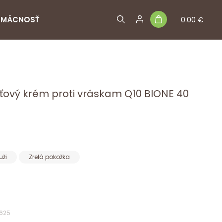
MÁCNOSŤ
0.00 €
ťový krém proti vráskam Q10 BIONE 40
uži
Zrelá pokožka
1625