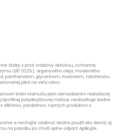
 zložky s proti vráskový aktivitou, ochranné,
nzýmu Q10 (0,2%), arganového oleja, moderného
d, panthenolom, glycerínom, inositolom, tokoferolov,
tovanej pleti na veľa rokov.
arnosín bráni starnutiu pleti obmedzením nežiadúcej
 lipofilnej polyakrylátovej matice, neobsahuje žiadne
z silikónov, parabénov, ropných produktov s
 vrstve a nechajte vsiaknuť. Možno použiť ako denný aj
mu na pokožku po chvíli úplne odparí! Aplikujte