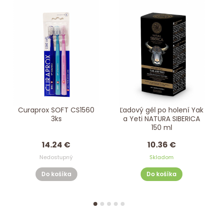
Curaprox SOFT CS1560
Ľadový gél po holení Yak
3ks
a Yeti NATURA SIBERICA
150 ml
14.24 €
10.36 €
Nedostupný
Skladom
Do košíka
Do košíka