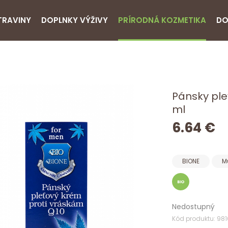
TRAVINY
DOPLNKY VÝŽIVY
PRÍRODNÁ KOZMETIKA
DO
Pánsky ple
ml
6.64 €
BIONE
M
Nedostupný
Kód produktu: 98