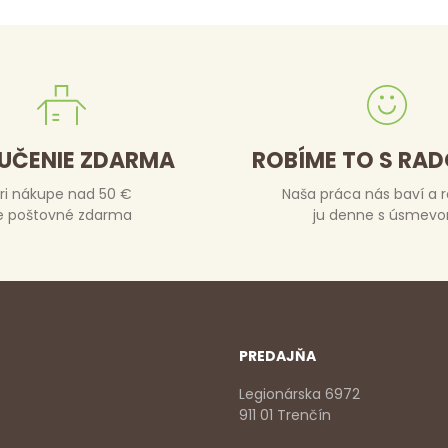
UČENIE ZDARMA
ROBÍME TO S RA
ri nákupe nad 50 €
Naša práca nás baví a 
e poštovné zdarma
ju denne s úsmev
PREDAJŇA
Legionárska 6972
911 01 Trenčín