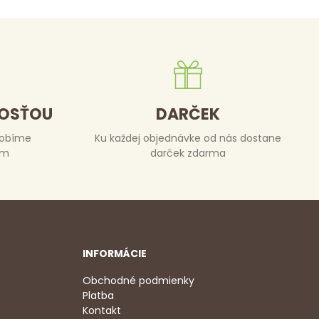
DOSŤOU
DARČEK
robíme
Ku každej objednávke od nás dostane
om
darček zdarma
INFORMÁCIE
Obchodné podmienky
Platba
Kontakt