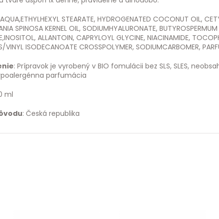
u tváre aspoň 1x denne, pravidelne a dlhodobo.
: AQUA,ETHYLHEXYL STEARATE, HYDROGENATED COCONUT OIL, CETY
ANIA SPINOSA KERNEL OIL, SODIUMHYALURONATE, BUTYROSPERMUM P
,INOSITOL, ALLANTOIN, CAPRYLOYL GLYCINE, NIACINAMIDE, TOCO
S/VINYL ISODECANOATE CROSSPOLYMER, SODIUMCARBOMER, PARFU
enie
: Prípravok je vyrobený v BIO fomulácii bez SLS, SLES, neobsa
ypoalergénna parfumácia
0 ml
pôvodu
: Česká republika