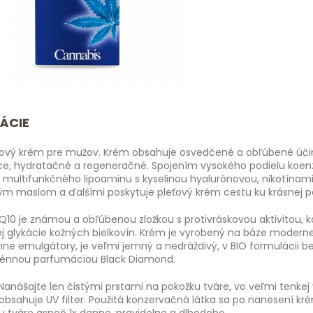
ÁCIE
ťový krém pre mužov. Krém obsahuje osvedčené a obľúbené účinné
ce, hydratačné a regeneračné. Spojením vysokého podielu koe
, multifunkčného lipoaminu s kyselinou hyalurónovou, nikotínami
 maslom a ďalšími poskytuje pleťový krém cestu ku krásnej pes
10 je známou a obľúbenou zložkou s protivráskovou aktivitou, k
j glykácie kožných bielkovín. Krém je vyrobený na báze modernej
ne emulgátory, je veľmi jemný a nedráždivý, v BIO formulácii be
énnou parfumáciou Black Diamond.
 Nanášajte len čistými prstami na pokožku tváre, vo veľmi tenkej
bsahuje UV filter. Použitá konzervačná látka sa po nanesení kré