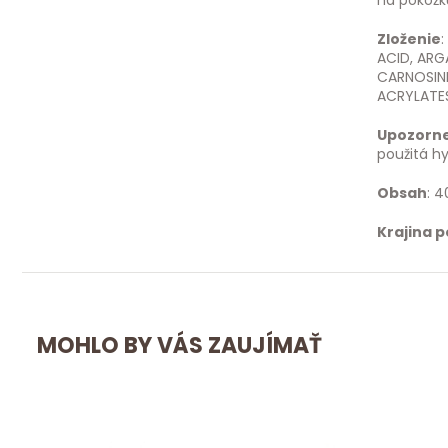
na pokožk
Zloženie
ACID, ARG
CARNOSINE
ACRYLATE
Upozorn
použitá h
Obsah
: 4
Krajina 
MOHLO BY VÁS ZAUJÍMAŤ