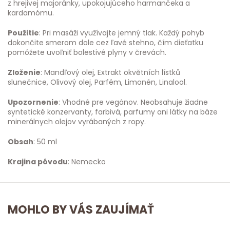
z hrejivej majoránky, upokojujúceho harmančeka a
kardamómu.
Použitie
: Pri masáži využívajte jemný tlak. Každý pohyb
dokončite smerom dole cez ľavé stehno, čím dieťatku
pomôžete uvoľniť bolestivé plyny v črevách.
Zloženie
: Mandľový olej, Extrakt okvětních lístků
slunečnice, Olivový olej, Parfém, Limonén, Linalool.
Upozornenie
: Vhodné pre vegánov. Neobsahuje žiadne
syntetické konzervanty, farbivá, parfumy ani látky na báze
minerálnych olejov vyrábaných z ropy.
Obsah
: 50 ml
Krajina pôvodu
: Nemecko
MOHLO BY VÁS ZAUJÍMAŤ