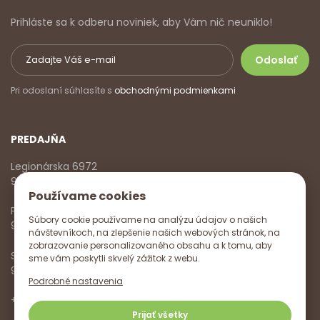
Prihláste sa k odberu noviniek, aby Vám nič neuniklo!
Pri odoslaní súhlasíte s
obchodnými podmienkami
PREDAJŇA
Legionárska 6972
911 01 Trenčín
Používame cookies
Pondelok - Piatok
Súbory cookie používame na analýzu údajov o našich
9:00 - 17:00
návštevníkoch, na zlepšenie našich webových stránok, na
zobrazovanie personalizovaného obsahu a k tomu, aby
Sobota
sme vám poskytli skvelý zážitok z webu.
9:00 - 12:00
Podrobné nastavenia
+421 918 785 620
,
+421 915 572 350
,
info@vitanella.sk
Prijať všetky