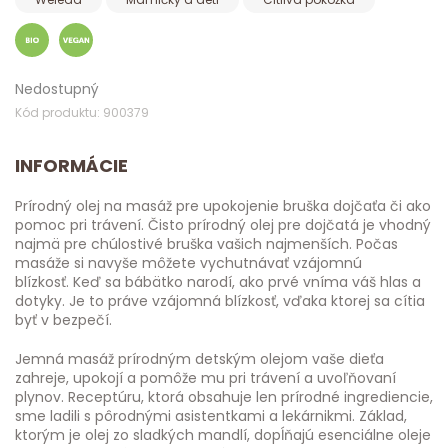
Nedostupný
Kód produktu: 900379
INFORMÁCIE
Prírodný olej na masáž pre upokojenie bruška dojčaťa či ako
pomoc pri trávení. Čisto prírodný olej pre dojčatá je vhodný
najmä pre chúlostivé bruška vašich najmenších. Počas
masáže si navyše môžete vychutnávať vzájomnú
blízkosť. Keď sa bábätko narodí, ako prvé vníma váš hlas a
dotyky. Je to práve vzájomná blízkosť, vďaka ktorej sa cítia
byť v bezpečí.
Jemná masáž prírodným detským olejom vaše dieťa
zahreje, upokojí a pomôže mu pri trávení a uvoľňovaní
plynov. Receptúru, ktorá obsahuje len prírodné ingrediencie,
sme ladili s pôrodnými asistentkami a lekárnikmi. Základ,
ktorým je olej zo sladkých mandlí, dopĺňajú esenciálne oleje