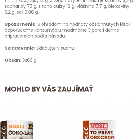
/ 444 kcal, tuky 12 g, z toho nasýtené mastné kyseliny 3,3 g,
sacharidy 75 g, z toho cukry 18 g, vláknina 7,7 g, bielkoviny
5,2 g, soľ 0,88 g.
Upozornenie:
S ohľadom na hodnoty obsiahnutých látok,
odporúčame konzumáciu maximálne 3 porcií denne
pripravených podľa návodu.
Skladovanie:
Skladujte v suchu!
Obsah:
3x60 g
MOHLO BY VÁS ZAUJÍMAŤ