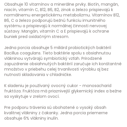
Obsahuje 10 vitamínov a minerálne prvky. Biotín, mangán,
niacín, vitamín C, B12, B6, B2, zinok a železo prispievajú k
normálnemu energetickému metabolizmu. Vitamínov B12,
B6, C a železo podporujú bežnú funkciu imunitného
systému a prispievajú k normálnej činnosti nervovej
sústavy. Mangán, vitamín C a E prispievajú k ochrane
buniek pred oxidačným stresom.
Jedna porcia obsahuje 5 miliárd probiotických baktérií
Bacillus coagulans. Tieto baktérie spolu s obsiahnutou
vlákninou vytvárajú symbiotický vzťah. Prirodzené
zapuzdrenie obsiahnutých baktérií zaručuje ich konštantné
množstvo v priebehu celej trvanlivosti výrobku aj bez
nutnosti skladovania v chladničke.
K sladeniu je používaný ovocný cukor - monosacharid
fruktóza. Fruktóza má priaznivejší glykemický index a bežne
sa vyskytuje v zrelom ovocí.
Pre podporu trávenia sú obohatené o vysoký obsah
kvalitnej vlákniny z čakanky. Jedna porcia priemerne
obsahuje 6% vlákniny inulín.