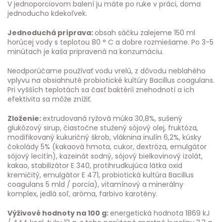
V jednoporciovom balení ju máte po ruke v práci, doma
jednoducho kdekoľvek.
Jednoduchá príprava:
obsah sáčku zalejeme 150 ml
horúcej vody s teplotou 80 ° C a dobre rozmiešame. Po 3-5
minútach je kaša pripravená na konzumáciu.
Neodporúčame používať vodu vrelú, z dôvodu neblahého
vplyvu na obsiahnuté probiotické kultúry Bacillus coagulans.
Pri vyšších teplotách sa časť baktérií znehodnotí a ich
efektivita sa môže znížiť.
Zloženie:
extrudovaná ryžová múka 30,8%, sušený
glukózový sirup, čiastočne stužený sójový olej, fruktóza,
modifikovaný kukuričný škrob, vláknina inulín 6,2%, kúsky
čokolády 5% (kakaová hmota, cukor, dextróza, emulgátor
sójový lecitín), kazeinát sodný, sójový bielkovinový izolát,
kakao, stabilizátor E 340, protihrudkujúca látka oxid
kremičitý, emulgátor E 471, probiotická kultúra Bacillus
coagulans 5 mld / porcia), vitamínový a minerálny
komplex, jedlá soľ, aróma, farbivo karotény.
Výživové hodnoty na 100 g:
energetická hodnota 1869 kJ