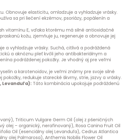
ku. Obnovuje elasticitu, omladzuje a vyhladzuje vrásky.
žíva sa pri liečení ekzémov, psoriázy, popálenín a
h vitamínu E, vďaka ktorému má silné antioxidačné
raskanú kožu, zjemňuje ju, regeneruje a obnovuje jej
e a vyhladzuje vrásky. Suchá, citlivá a podráždená
ckú a aknóznu pleť kvôli jeho antibakteriálnym a
lenína podráždenej pokožky. Je vhodný aj pre veľmi
lín a karotenoidov, je veľmi známy pre svoje silné
 pokožky, redukuje starecké škvrny, strie, jazvy a vrásky.
, Levanduľa):
Táto kombinácia upokojuje podráždenú
ovaný), Triticum Vulgare Germ Oil (olej z pšeničných
ý olej – organický, nerafinovaný), Rosa Canina Fruit Oil
olia Oil (esenciálny olej Levanduľa), Cedrus Atlantica
ny olej Palmarosa), Anthemis Nobilis Flower Oil