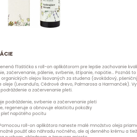
ÁCIE
nená fľaštička s roll-on aplikátorom pre lepšie zachovanie kvali
e, začervenanie, pálenie, svrbenie, štípanie, napätie… Poznáš to
h organických olejov lisovaných za studena (avokádový, pšeničný
e oleje (Levanduľa, Cédrové drevo, Palmarosa a Harmanček). V
 podráždenie a začervenanie pleti.
je podráždenie, svrbenie a začervenanie pleti
e, regeneruje a obnovuje elasticitu pokožky
 pleť napätého pocitu
 Pomocou roll-on aplikátora naneste malé množstvo oleja priam
možné použiť ako náhradu nočného, ale aj denného krému a tiež