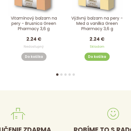
Vitamínový balzam na
Výživný balzam na pery -
pery - Brusnica Green
Med a vanilka Green
Pharmacy 3,6 g
Pharmacy 3,6 g
2.24 €
2.24 €
Nedostupný
Skladom
Do košíka
Do košíka
UČENIE ZDARMA
ROBÍME TO S RA