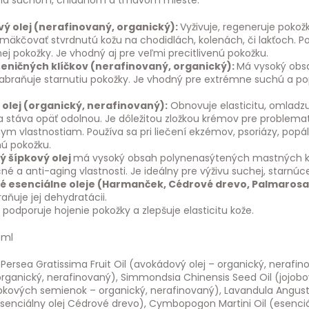
 na suchom, chladnom a tmavom mieste.
ý olej (nerafinovaný, organický):
Vyživuje, regeneruje pokož
äkčovať stvrdnutú kožu na chodidlách, kolenách, či lakťoch. Pou
j pokožky. Je vhodný aj pre veľmi precitlivenú pokožku.
šeničných klíčkov (nerafinovaný, organický):
Má vysoký obsa
zabraňuje starnutiu pokožky. Je vhodný pre extrémne suchú a pop
olej (organický, nerafinovaný):
Obnovuje elasticitu, omladzuj
a stáva opäť odolnou. Je dôležitou zložkou krémov pre problemati
nym vlastnostiam. Používa sa pri liečení ekzémov, psoriázy, popá
nú pokožku.
ý šípkový olej
má vysoký obsah polynenasýtených mastných kyse
é a anti-aging vlastnosti. Je ideálny pre výživu suchej, starnúcej
é esenciálne oleje (Harmanček, Cédrové drevo, Palmarosa
raňuje jej dehydratácii.
E
podporuje hojenie pokožky a zlepšuje elasticitu kože.
0ml
Persea Gratissima Fruit Oil (avokádový olej – organický, nerafin
organický, nerafinovaný), Simmondsia Chinensis Seed Oil (jojobov
ípkových semienok – organický, nerafinovaný), Lavandula Angustif
esenciálny olej Cédrové drevo), Cymbopogon Martini Oil (esenciál