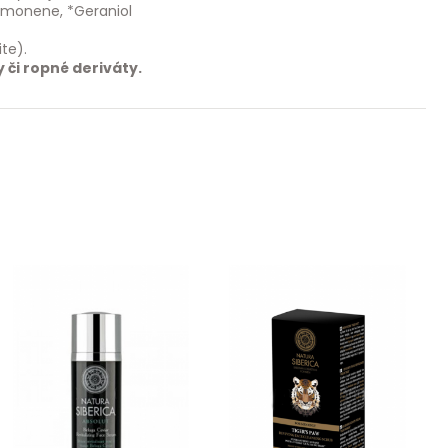
Limonene, *Geraniol
te).
či ropné deriváty.