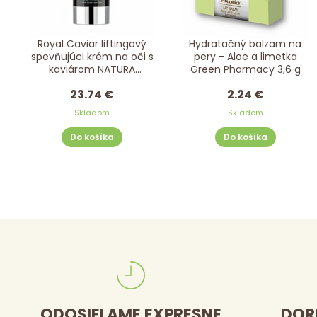
Royal Caviar liftingový
Hydratačný balzam na
spevňujúci krém na oči s
pery - Aloe a limetka
kaviárom NATURA
Green Pharmacy 3,6 g
SIBERICA 15 ml
23.74 €
2.24 €
Skladom
Skladom
Do košíka
Do košíka
ODOSIELAME EXPRESNE
DOR