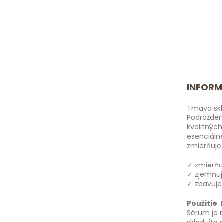
INFORM
Tmavá skle
Podráždeni
kvalitnýc
esenciáln
zmierňuje
✓ zmierňu
✓ zjemňuj
✓ zbavuje
Použitie
:
Sérum je 