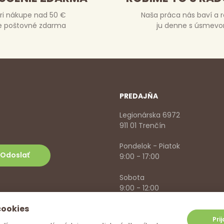
ri nákupe nad 50 €
Naša práca nás baví a 
e poštovné zdarma
ju denne s úsmev
PREDAJŇA
Legionárska 6972
911 01 Trenčín
Pondelok - Piatok
9:00 - 17:00
Sobota
9:00 - 12:00
cookies
+421 918 785 620
,
+421 915 57
info@vitanella.sk
Pri