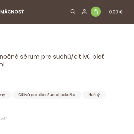
MÁCNOSŤ
0.00 €
 nočné sérum pre suchú/citlivú pleť
ml
eny
Citlivá pokožka, Suchá pokožka
Nočný
0544