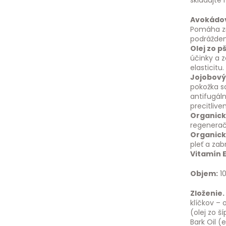
skladujte
Avokádov
Pomáha zm
podráždene
Olej zo p
účinky a 
elasticitu.
Jojobový 
pokožka s
antifugál
precitlive
Organick
regeneračn
Organick
pleť a zab
Vitamín 
Objem:
1
Zloženie.
klíčkov – 
(olej zo š
Bark Oil (