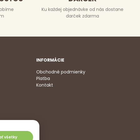
robíme
Ku každej objednávke od nás dostane
om
darček zdarma
INFORMÁCIE
Obchodné podmienky
Platba
Kontakt
2 350
,
jať všetky