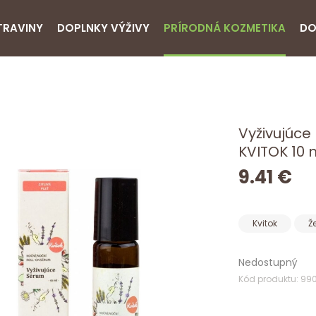
TRAVINY
DOPLNKY VÝŽIVY
PRÍRODNÁ KOZMETIKA
DO
Vyživujúce
KVITOK 10 
9.41 €
Kvitok
Ž
Nedostupný
Kód produktu: 99