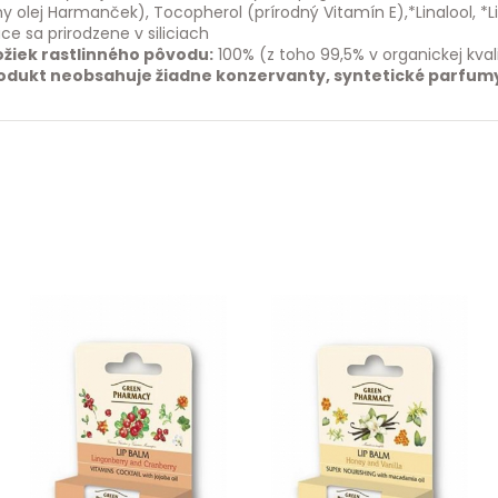
y olej Harmanček), Tocopherol (prírodný Vitamín E),*Linalool, *
ce sa prirodzene v siliciach
ožiek rastlinného pôvodu:
100% (z toho 99,5% v organickej kvali
odukt neobsahuje žiadne konzervanty, syntetické parfumy 