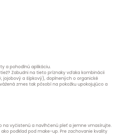
ty a pohodlnú aplikáciu.
 tiež? Zabudni na tieto príznaky vďaka kombinácii
, jojobový a šípkový), doplnených o organické
yvážená zmes tak pôsobí na pokožku upokojujúco a
o na vyčistenú a navlhčenú pleť a jemne vmasírujte.
 ako podklad pod make-up. Pre zachovanie kvality