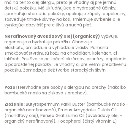
má na tento olej alergiu, preto je vhodný aj pre jemnú
detskú pokožku. Má ukľudňujúce a hydratačné účinky,
spomaľuje starnutie pokožky, upokojuje zápaly, popáleniny,
zosvetľuje tmavé škvrny na koži, zmierňuje svrbenie a je
vynikajúci obzvlášť pre citlivú a suchú pleť.
Nerafinovaný avokádový olej (organický)
vyživuje,
regeneruje a hydratuje pokožku. Obnovuje
elasticitu, omladzuje a vyhladzuje vrásky. Pomáha
zmäkčovať stvrdnutú kožu na chodidlách, kolenách, či
lakťoch. Používa sa pri liečení ekzémov, psoriázy, popálenín
a podráždenej pokožky. Je vhodný aj pre veľmi precitlivenú
pokožku. Zamedzuje tiež tvorbe stareckých škvŕn.
Pozor!
Nevhodné pre osoby s alergiou na orechy (nakoľko
bambucké maslo sa získava z orechov).
Zloženie:
Butyrospermum Parkii Butter (bambucké maslo -
organické nerafinované), Prunus Amygdalus Dulcis Oil
(mandľový olej), Persea Gratissima Oil (avokádový olej -
organický nerafinovaný), Tocopherol (čistý vitamín E)