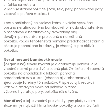
✓ Zmäkčuje zhrubnutú pokožku na chodidlách a lakťoch
✓ Ľahko sa natiera
✓ Má všestranné využitie (tvár, telo, pery, popraskané päty,
vlasová a pleťová maska...)
Tento našľahaný celotelový krém je vďaka vysokému
obsahu nerafinovaného bambuckého masla obohateného
o mandľový a nerafinovaný avokádový olej
skvelým pomocníkom pre suchú a namáhanú
pokožku. Počas tehotenstva pomáha predchádzať striám a
ošetruje popraskané bradavky, je vhodný aj pre citlivú
pokožku.
Nerafinované bambucké maslo
(organické)
skvele hydratuje a omladzuje pokožku a je
vhodné najmä pre citlivú a suchú pleť. Zmäkčuje zhrubnutú
pokožku na chodidlách a lakťoch, pomáha
predchádzať vzniku strií (vhodné aj v tehotenstve),
zjednocuje farebný tón pokožky. Prispieva aj k redukcii
vrások a tmavých škvŕn na pokožke. V zime
výborne hydratuje pery, pokožku rúk a tváre.
Mandľový olej
je vhodný pre všetky typy pleti, svojím
zložením je najbližší filmu ľudskej pokožky a iba málo ľudí