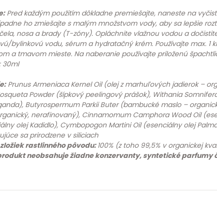
e:
Pred každým použitím dôkladne premiešajte, naneste na vyčist
rípadne ho zmiešajte s malým množstvom vody, aby sa lepšie rozt
 čela, nosa a brady (T-zóny). Opláchnite vlažnou vodou a dočis
vú/bylinkovú vodu, sérum a hydratačný krém. Používajte max. 1 kr
om a tmavom mieste. Na naberanie používajte priloženú špachtli
: 30ml
e:
Prunus Armeniaca Kernel Oil (olej z marhuľových jadierok – organ
osqueta Powder (šípkový peelingový prášok), Withania Somnifera
anda), Butyrospermum Parkii Buter (bambucké maslo – organické,
organický, nerafinovaný), Cinnamomum Camphora Wood Oil (esenci
álny olej Kadidlo), Cymbopogon Martini Oil (esenciálny olej Palmar
ujúce sa prirodzene v siliciach
zložiek rastlinného pôvodu:
100% (z toho 99,5% v organickej kval
produkt neobsahuje žiadne konzervanty, syntetické parfumy č