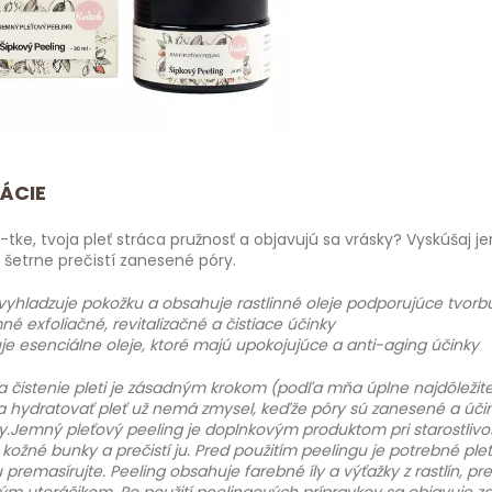
ÁCIE
tke, tvoja pleť stráca pružnosť a objavujú sa vrásky? Vyskúšaj 
 šetrne prečistí zanesené póry.
yhladzuje pokožku a obsahuje rastlinné oleje podporujúce tvorb
 exfoliačné, revitalizačné a čistiace účinky
e esenciálne oleje, ktoré majú upokojujúce a anti-aging účinky
a čistenie pleti je zásadným krokom (podľa mňa úplne najdôležitejš
 a hydratovať pleť už nemá zmysel, keďže póry sú zanesené a úči
.Jemný pleťový peeling je doplnkovým produktom pri starostlivost
ožné bunky a prečistí ju.
Pred použitím peelingu je potrebné pleť 
 premasírujte. Peeling obsahuje farebné íly a výťažky z rastlín, 