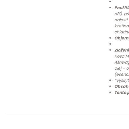
Použiti
očí), p
oblasti
kvetino
chladn
Objem
Zloženi
Rosa M
Ashwag
olej – 
(esenci
*vyskyt
Obsah 
Tento 