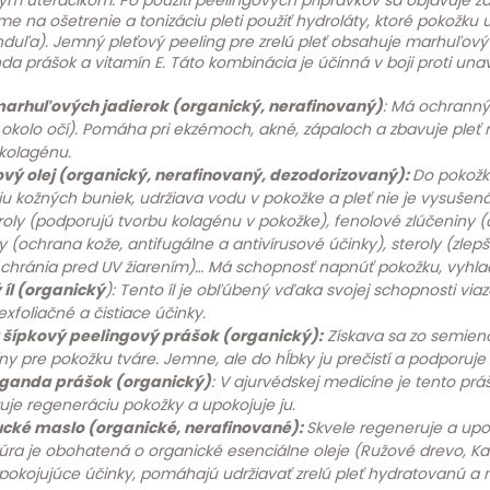
m uteráčikom. Po použití peelingových prípravkov sa objavuje zač
 na ošetrenie a tonizáciu pleti použiť hydroláty, ktoré pokožku 
nduľa).
Jemný pleťový peeling pre zrelú pleť obsahuje marhuľový ol
 prášok a vitamín E. Táto kombinácia je účinná v boji proti unave
 marhuľových jadierok (organický, nerafinovaný)
: Má ochranný
j okolo očí). Pomáha pri ekzémoch, akné, zápaloch a zbavuje ple
kolagénu.
vý olej (organický, nerafinovaný, dezodorizovaný):
Do pokožk
iu kožných buniek, udržiava vodu v pokožke a pleť nie je vysuše
roly (podporujú tvorbu kolagénu v pokožke), fenolové zlúčeniny (
y (ochrana kože, antifugálne a antivírusové účinky), steroly (zlep
 chránia pred UV žiarením)… Má schopnosť napnúť pokožku, vyhladi
 íl (organický
): Tento íl je obľúbený vďaka svojej schopnosti vi
xfoliačné a čistiace účinky.
šípkový peelingový prášok (organický):
Získava sa zo semien
lny pre pokožku tváre. Jemne, ale do hĺbky ju prečistí a podporuje m
anda prášok (organický)
: V ajurvédskej medicíne je tento pr
je regeneráciu pokožky a upokojuje ju.
ké maslo (organické, nerafinované):
Skvele regeneruje a upok
ra je obohatená o organické esenciálne oleje (Ružové drevo, Ka
pokojujúce účinky, pomáhajú udržiavať zrelú pleť hydratovanú a m