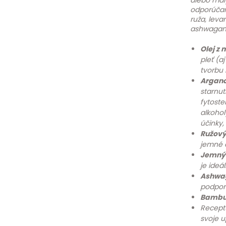
alebo malý
odporúčame
ruža, leva
ashwaganda
Olej z
pleť (a
tvorbu 
Argano
starnut
fytoste
alkohol
účinky,
Ružový
jemné e
Jemný 
je ideá
Ashwag
podporu
Bambuc
Receptú
svoje u