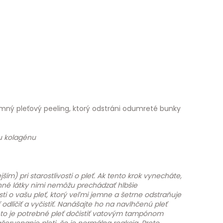
jemný pleťový peeling, ktorý odstráni odumreté bunky
u kolagénu
ím) pri starostlivosti o pleť. Ak tento krok vynecháte,
nné látky nimi nemôžu prechádzať hlbšie
i o vašu pleť, ktorý veľmi jemne a šetrne odstraňuje
odlíčiť a vyčistiť. Nanášajte ho na navlhčenú pleť
preto je potrebné pleť dočistiť vatovým tampónom