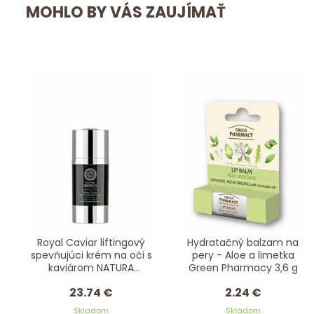
MOHLO BY VÁS ZAUJÍMAŤ
Royal Caviar liftingový
Hydratačný balzam na
spevňujúci krém na oči s
pery - Aloe a limetka
kaviárom NATURA
Green Pharmacy 3,6 g
SIBERICA 15 ml
23.74 €
2.24 €
Skladom
Skladom