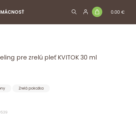
MÁCNOSŤ
0.00 €
ling pre zrelú pleť KVITOK 30 ml
eny
Zrelá pokožka
0539