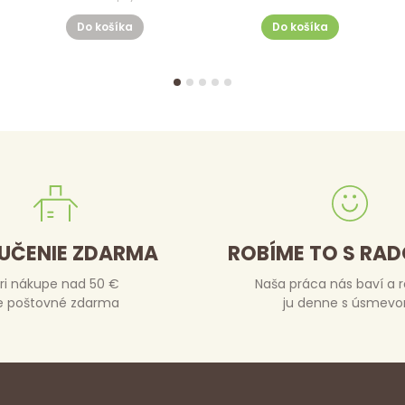
Do košíka
Do košíka
UČENIE ZDARMA
ROBÍME TO S RA
ri nákupe nad 50 €
Naša práca nás baví a 
e poštovné zdarma
ju denne s úsmev