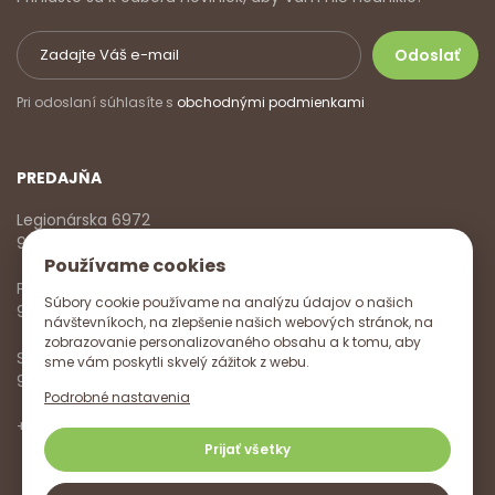
Pri odoslaní súhlasíte s
obchodnými podmienkami
PREDAJŇA
Legionárska 6972
911 01 Trenčín
Používame cookies
Pondelok - Piatok
Súbory cookie používame na analýzu údajov o našich
9:00 - 17:00
návštevníkoch, na zlepšenie našich webových stránok, na
zobrazovanie personalizovaného obsahu a k tomu, aby
Sobota
sme vám poskytli skvelý zážitok z webu.
9:00 - 12:00
Podrobné nastavenia
+421 918 785 620
,
+421 915 572 350
,
info@vitanella.sk
Prijať všetky