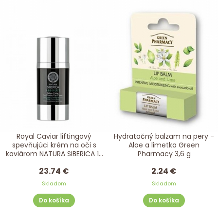
Royal Caviar liftingový
Hydratačný balzam na pery -
spevňujúci krém na oči s
Aloe a limetka Green
kaviárom NATURA SIBERICA 15
Pharmacy 3,6 g
ml
23.74 €
2.24 €
Skladom
Skladom
Do košíka
Do košíka