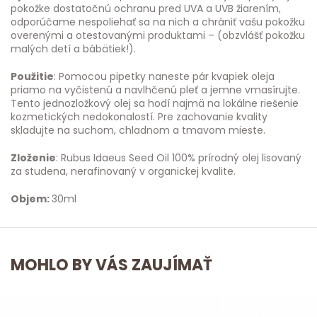
pokožke dostatočnú ochranu pred UVA a UVB žiarením,
odporúčame nespoliehať sa na nich a chrániť vašu pokožku
overenými a otestovanými produktami – (obzvlášť pokožku
malých detí a bábätiek!).
Použitie
: Pomocou pipetky naneste pár kvapiek oleja
priamo na vyčistenú a navlhčenú pleť a jemne vmasírujte.
Tento jednozložkový olej sa hodí najmä na lokálne riešenie
kozmetických nedokonalostí. Pre zachovanie kvality
skladujte na suchom, chladnom a tmavom mieste.
Zloženie
: Rubus Idaeus Seed Oil 100% prírodný olej lisovaný
za studena, nerafinovaný v organickej kvalite.
Objem:
30ml
MOHLO BY VÁS ZAUJÍMAŤ