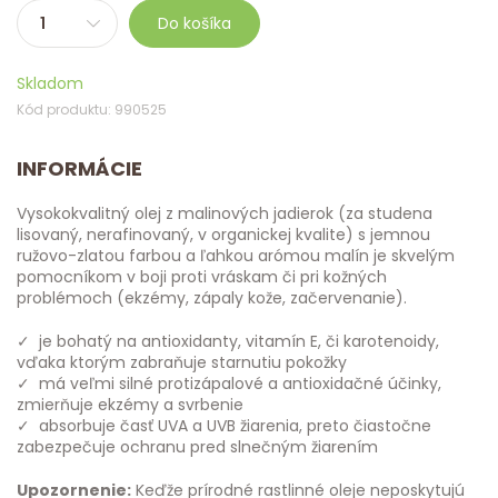
Do košíka
Skladom
Kód produktu: 990525
INFORMÁCIE
Vysokokvalitný olej z malinových jadierok (za studena
lisovaný, nerafinovaný, v organickej kvalite) s jemnou
ružovo-zlatou farbou a ľahkou arómou malín je skvelým
pomocníkom v boji proti vráskam či pri kožných
problémoch (ekzémy, zápaly kože, začervenanie).
✓ je bohatý na antioxidanty, vitamín E, či karotenoidy,
vďaka ktorým zabraňuje starnutiu pokožky
✓ má veľmi silné protizápalové a antioxidačné účinky,
zmierňuje ekzémy a svrbenie
✓ absorbuje časť UVA a UVB žiarenia, preto čiastočne
zabezpečuje ochranu pred slnečným žiarením
Upozornenie:
Keďže prírodné rastlinné oleje neposkytujú