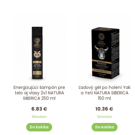
Energizujúci šampón pre
Ľadový gél po holení Yak
telo aj vlasy 2v1 NATURA
a Yeti NATURA SIBERICA
SIBERICA 250 ml
150 ml
6.83 €
10.36 €
Skladom
Skladom
Do košíka
Do košíka