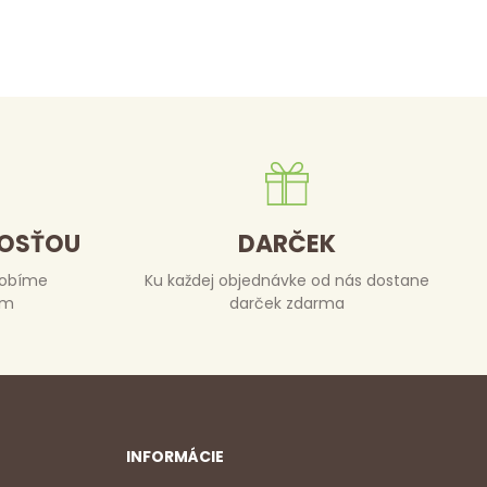
DOSŤOU
DARČEK
robíme
Ku každej objednávke od nás dostane
om
darček zdarma
INFORMÁCIE