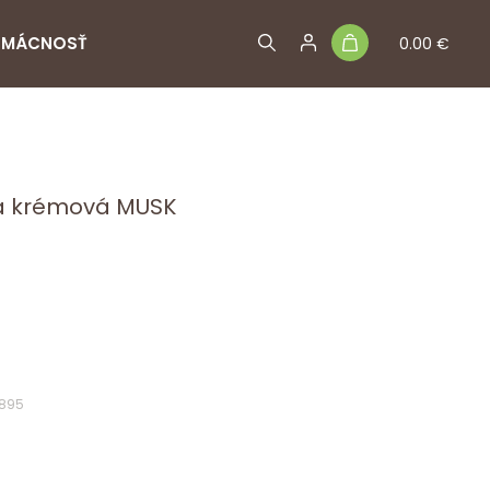
MÁCNOSŤ
0.00 €
a krémová MUSK
1895