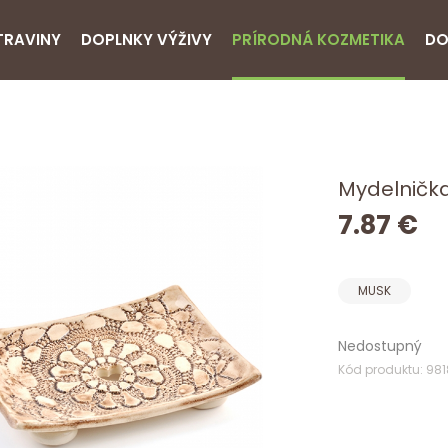
TRAVINY
DOPLNKY VÝŽIVY
PRÍRODNÁ KOZMETIKA
DO
Mydelničk
7.87 €
MUSK
Nedostupný
Kód produktu: 98