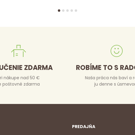
UČENIE ZDARMA
ROBÍME TO S RA
ri nákupe nad 50 €
Naša práca nás baví a 
e poštovné zdarma
ju denne s úsmev
PREDAJŇA