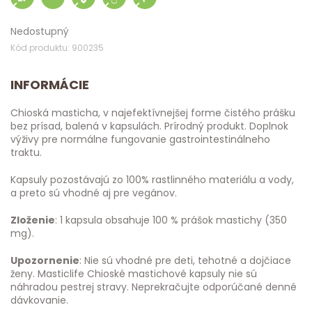
Nedostupný
Kód produktu: 900235
INFORMÁCIE
Chioská masticha, v najefektívnejšej forme čistého prášku
bez prísad, balená v kapsulách. Prírodný produkt. Doplnok
výživy pre normálne fungovanie gastrointestinálneho
traktu.
Kapsuly pozostávajú zo 100% rastlinného materiálu a vody,
a preto sú vhodné aj pre vegánov.
Zloženie
: 1 kapsula obsahuje 100 % prášok mastichy (350
mg).
Upozornenie
: Nie sú vhodné pre deti, tehotné a dojčiace
ženy. Masticlife Chioské mastichové kapsuly nie sú
náhradou pestrej stravy. Neprekračujte odporúčané denné
dávkovanie.