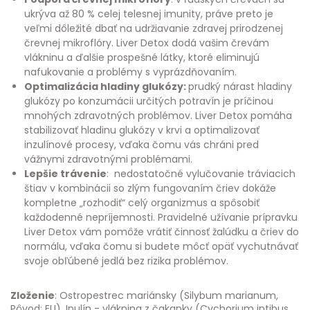
ukrýva až 80 % celej telesnej imunity, práve preto je
veľmi dôležité dbať na udržiavanie zdravej prirodzenej
črevnej mikroflóry. Liver Detox dodá vašim črevám
vlákninu a ďalšie prospešné látky, ktoré eliminujú
nafukovanie a problémy s vyprázdňovaním.
Optimalizácia hladiny glukózy:
prudký nárast hladiny
glukózy po konzumácii určitých potravín je príčinou
mnohých zdravotných problémov. Liver Detox pomáha
stabilizovať hladinu glukózy v krvi a optimalizovať
inzulínové procesy, vďaka čomu vás chráni pred
vážnymi zdravotnými problémami.
Lepšie trávenie
: nedostatočné vylučovanie tráviacich
štiav v kombinácii so zlým fungovaním čriev dokáže
kompletne „rozhodiť“ celý organizmus a spôsobiť
každodenné nepríjemnosti. Pravidelné užívanie prípravku
Liver Detox vám pomôže vrátiť činnosť žalúdku a čriev do
normálu, vďaka čomu si budete môcť opäť vychutnávať
svoje obľúbené jedlá bez rizika problémov.
Zloženie
: Ostropestrec mariánsky (Silybum marianum,
Pôvod: EU), Inulín - vláknina z čakanky (Cychorium intibus,