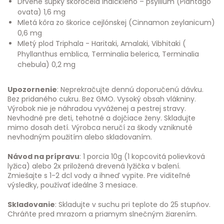
Drvené šupky skorocela indickíeho – psyllium (Plantago
ovata) 1,6 mg
Mletá kôra zo škorice cejlónskej (Cinnamon zeylanicum)
0,6 mg
Mletý plod Triphala - Haritaki, Amalaki, Vibhitaki (
Phyllanthus emblica, Terminalia belerica, Terminalia
chebula) 0,2 mg
Upozornenie
: Neprekračujte dennú doporučenú dávku.
Bez pridaného cukru. Bez GMO. Vysoký obsah vlákniny.
Výrobok nie je náhradou vyváženej a pestrej stravy.
Nevhodné pre deti, tehotné a dojčiace ženy. Skladujte
mimo dosah detí. Výrobca neručí za škody vzniknuté
nevhodným použitím alebo skladovaním.
Návod na prípravu
: 1 porcia 10g (1 kopcovitá polievková
lyžica) alebo 2x priložená drevená lyžička v balení.
Zmiešajte s 1-2 dcl vody a ihneď vypite. Pre viditeľné
výsledky, používať ideálne 3 mesiace.
Skladovanie
: Skladujte v suchu pri teplote do 25 stupňov.
Chráňte pred mrazom a priamym slnečným žiarením.