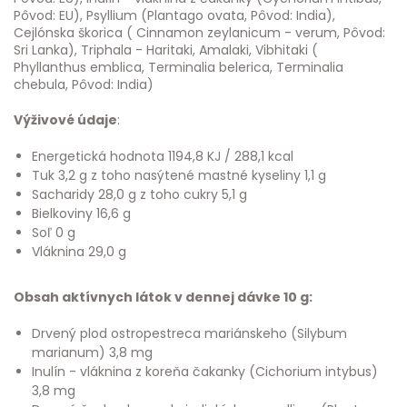
Pôvod: EU), Psyllium (Plantago ovata, Pôvod: India),
Cejlónska škorica ( Cinnamon zeylanicum - verum, Pôvod:
Sri Lanka), Triphala - Haritaki, Amalaki, Vibhitaki (
Phyllanthus emblica, Terminalia belerica, Terminalia
chebula, Pôvod: India)
Výživové údaje
:
Energetická hodnota 1194,8 KJ / 288,1 kcal
Tuk 3,2 g z toho nasýtené mastné kyseliny 1,1 g
Sacharidy 28,0 g z toho cukry 5,1 g
Bielkoviny 16,6 g
Soľ 0 g
Vláknina 29,0 g
Obsah aktívnych látok v dennej dávke 10 g:
Drvený plod ostropestreca mariánskeho (Silybum
marianum) 3,8 mg
Inulín - vláknina z koreňa čakanky (Cichorium intybus)
3,8 mg