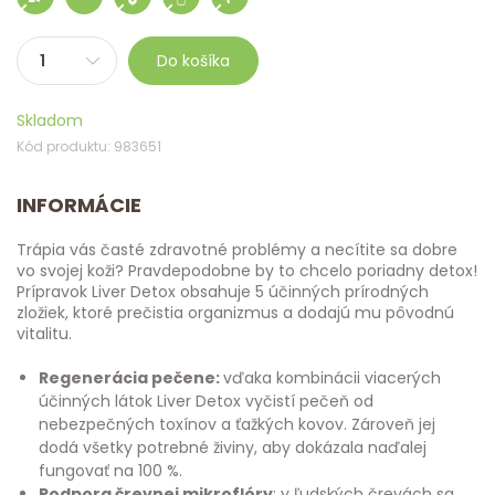
Do košíka
Skladom
Kód produktu: 983651
INFORMÁCIE
Trápia vás časté zdravotné problémy a necítite sa dobre
vo svojej koži? Pravdepodobne by to chcelo poriadny detox!
Prípravok Liver Detox obsahuje 5 účinných prírodných
zložiek, ktoré prečistia organizmus a dodajú mu pôvodnú
vitalitu.
Regenerácia pečene:
vďaka kombinácii viacerých
účinných látok Liver Detox vyčistí pečeň od
nebezpečných toxínov a ťažkých kovov. Zároveň jej
dodá všetky potrebné živiny, aby dokázala naďalej
fungovať na 100 %.
Podpora črevnej mikroflóry
: v ľudských črevách sa