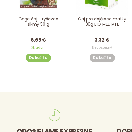
Čaga čaj – ryšavec
Čaj pre dojčiace matky
šikmý 50 g
30g BIO MEDIATE
6.65 €
3.32 €
Skladom
Nedostupný
Do košíka
Do košíka
ODOSIELAME EXPRESNE
DOR