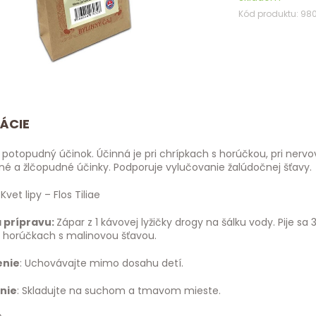
Kód produktu: 98
ÁCIE
potopudný účinok. Účinná je pri chrípkach s horúčkou, pri nerv
 a žlčopudné účinky. Podporuje vylučovanie žalúdočnej šťavy.
Kvet lipy – Flos Tiliae
 prípravu:
Zápar z 1 kávovej lyžičky drogy na šálku vody. Pije 
ri horúčkach s malinovou šťavou.
enie
: Uchovávajte mimo dosahu detí.
nie
: Skladujte na suchom a tmavom mieste.