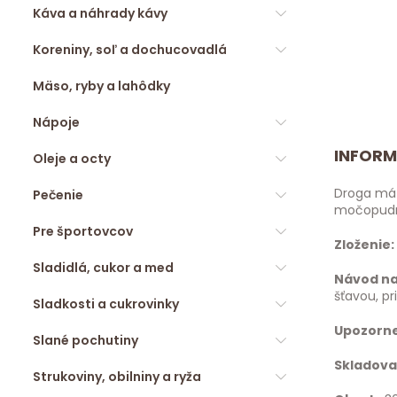
Káva a náhrady kávy
Koreniny, soľ a dochucovadlá
Mäso, ryby a lahôdky
Nápoje
INFORM
Oleje a octy
Droga má 
Pečenie
močopudné
Pre športovcov
Zloženie:
Sladidlá, cukor a med
Návod na
šťavou, p
Sladkosti a cukrovinky
Upozorn
Slané pochutiny
Skladova
Strukoviny, obilniny a ryža