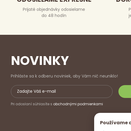
Prijaté objednávky odosielame
P
do 48 hodín
j
NOVINKY
Prihláste sa k odberu noviniek, aby Vám nič neuniklo!
Pri odoslaní súhlasíte s
obchodnými podmienkami
Používame 