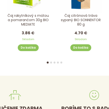
Čaj rakytníkový s mätou
Čaj citrónová tráva
a pomarančom 30g BIO
sypaný BIO SONNENTOR
MEDIATE
80 g
3.86 €
4.70 €
Skladom
Skladom
Do košíka
Do košíka
UČENIE ZDARMA
ROBÍME TO S RA