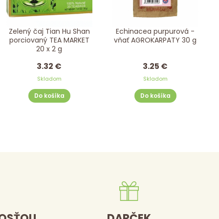
Zelený čaj Tian Hu Shan
Echinacea purpurová -
porciovaný TEA MARKET
vňať AGROKARPATY 30 g
20 x 2 g
3.32 €
3.25 €
Skladom
Skladom
Do košíka
Do košíka
DOSŤOU
DARČEK