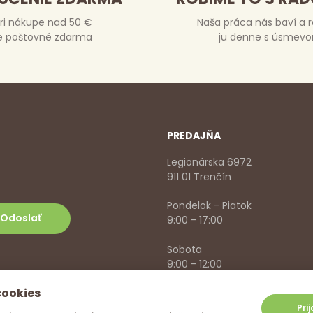
ri nákupe nad 50 €
Naša práca nás baví a 
e poštovné zdarma
ju denne s úsmev
PREDAJŇA
Legionárska 6972
911 01 Trenčín
Pondelok - Piatok
9:00 - 17:00
Sobota
9:00 - 12:00
cookies
+421 918 785 620
,
+421 915 57
info@vitanella.sk
Pri