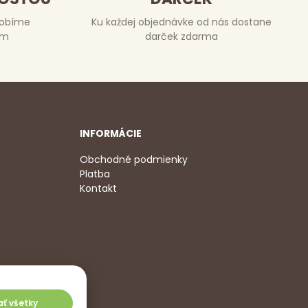
robíme
Ku každej objednávke od nás dostane
om
darček zdarma
INFORMÁCIE
Obchodné podmienky
Platba
Kontakt
2 350
,
jať všetky