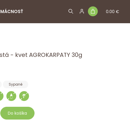
MÁCNOSŤ
0.00 €
istá - kvet AGROKARPATY 30g
Sypané
Do košíka