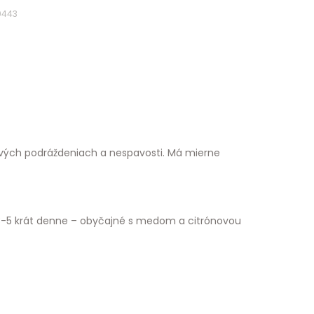
0443
ových podráždeniach a nespavosti. Má mierne
sa 3-5 krát denne – obyčajné s medom a citrónovou