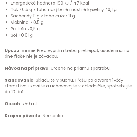
Energetická hodnota 199 kJ / 47 kcal
Tuk <0,5 g z toho nasýtené mastné kyseliny <0,1 g
Sacharidy 11 g z toho cukor 11 g
Vláknina <0,5 g
Proteín <0,5 g
Soľ <0,01 g
Upozornenie
: Pred vypitím treba pretrepať, usadenina na
dne fľaše nie je závadou.
Návod na prípravu
: Určené na priamu spotrebu.
Skladovanie
: Skladujte v suchu. Fľašu po otvorení vždy
starostlivo uzavrite a uchovávajte v chladničke, spotrebujte
do 10 dní.
Obsah
: 750 ml
Krajina pôvodu
: Nemecko