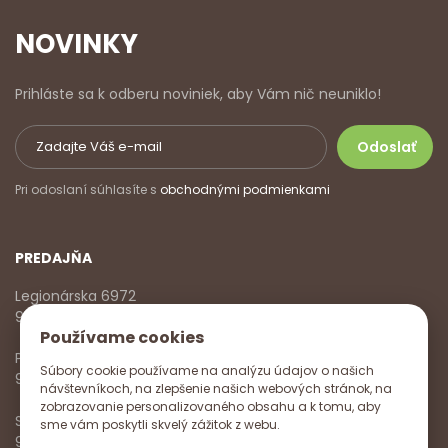
NOVINKY
Prihláste sa k odberu noviniek, aby Vám nič neuniklo!
Pri odoslaní súhlasíte s
obchodnými podmienkami
PREDAJŇA
Legionárska 6972
911 01 Trenčín
Používame cookies
Pondelok - Piatok
Súbory cookie používame na analýzu údajov o našich
9:00 - 17:00
návštevníkoch, na zlepšenie našich webových stránok, na
zobrazovanie personalizovaného obsahu a k tomu, aby
Sobota
sme vám poskytli skvelý zážitok z webu.
9:00 - 12:00