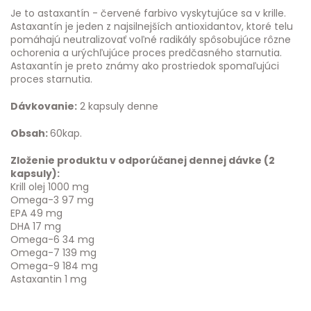
Je to astaxantín - červené farbivo vyskytujúce sa v krille.
Astaxantín je jeden z najsilnejších antioxidantov, ktoré telu
pomáhajú neutralizovať voľné radikály spôsobujúce rôzne
ochorenia a urýchľujúce proces predčasného starnutia.
Astaxantín je preto známy ako prostriedok spomaľujúci
proces starnutia.
Dávkovanie:
2 kapsuly denne
Obsah:
60kap.
Zloženie produktu v odporúčanej dennej dávke (2
kapsuly):
Krill olej 1000 mg
Omega-3 97 mg
EPA 49 mg
DHA 17 mg
Omega-6 34 mg
Omega-7 139 mg
Omega-9 184 mg
Astaxantin 1 mg