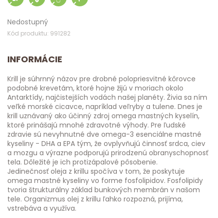
Nedostupný
Kód produktu: 991282
INFORMÁCIE
Krill je súhrnný názov pre drobné polopriesvitné kôrovce
podobné krevetám, ktoré hojne žijú v moriach okolo
Antarktídy, najčistejších vodách našej planéty. Živia sa ním
veľké morské cicavce, napríklad veľryby a tulene. Dnes je
krill uznávaný ako účinný zdroj omega mastných kyselín,
ktoré prinášajú mnohé zdravotné výhody. Pre ľudské
zdravie sú nevyhnutné dve omega-3 esenciálne mastné
kyseliny - DHA a EPA tým, že ovplyvňujú činnosť srdca, ciev
a mozgu a výrazne podporujú prirodzenú obranyschopnosť
tela. Dôležité je ich protizápalové pôsobenie.
Jedinečnosť oleja z krillu spočíva v tom, že poskytuje
omega mastné kyseliny vo forme fosfolipidov. Fosfolipidy
tvoria štrukturálny základ bunkových membrán v našom
tele. Organizmus olej z krillu ľahko rozpozná, prijíma,
vstrebáva a využíva.