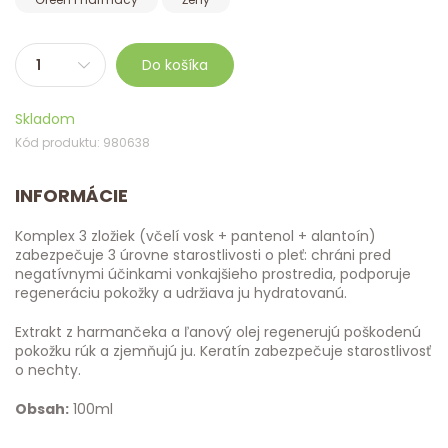
Do košíka
Skladom
Kód produktu: 980638
INFORMÁCIE
Komplex 3 zložiek (včelí vosk + pantenol + alantoín)
zabezpečuje 3 úrovne starostlivosti o pleť: chráni pred
negatívnymi účinkami vonkajšieho prostredia, podporuje
regeneráciu pokožky a udržiava ju hydratovanú.
Extrakt z harmančeka a ľanový olej regenerujú poškodenú
pokožku rúk a zjemňujú ju. Keratín zabezpečuje starostlivosť
o nechty.
Obsah:
100ml