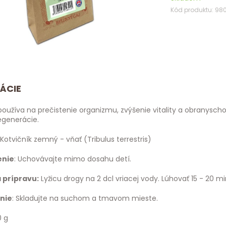
Kód produktu: 98
ÁCIE
oužíva na prečistenie organizmu, zvýšenie vitality a obranyscho
egenerácie.
Kotvičník zemný - vňať (Tribulus terrestris)
enie
: Uchovávajte mimo dosahu detí.
 prípravu:
Lyžicu drogy na 2 dcl vriacej vody. Lúhovať 15 - 20 mi
nie
: Skladujte na suchom a tmavom mieste.
0 g