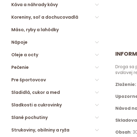
Káva a náhrady kávy
Koreniny, soľ a dochucovadlá
Mäso, ryby a lahôdky
Nápoje
INFORM
Oleje a octy
Droga sa p
Pečenie
svalovej r
Pre športovcov
Zloženie:
Sladidlá, cukor a med
Upozorn
Sladkosti a cukrovinky
Návod na
Slané pochutiny
Skladova
Strukoviny, obilniny a ryža
Obsah
: 3