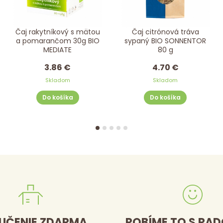
Čaj rakytníkový s mätou
Čaj citrónová tráva
a pomarančom 30g BIO
sypaný BIO SONNENTOR
MEDIATE
80 g
3.86 €
4.70 €
Skladom
Skladom
Do košíka
Do košíka
UČENIE ZDARMA
ROBÍME TO S RA