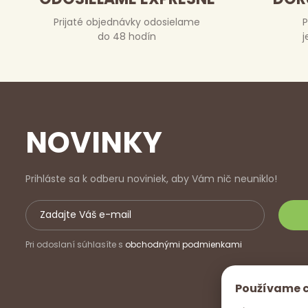
Prijaté objednávky odosielame
P
do 48 hodín
j
NOVINKY
Prihláste sa k odberu noviniek, aby Vám nič neuniklo!
Pri odoslaní súhlasíte s
obchodnými podmienkami
Používame 