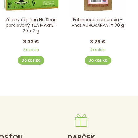
Zelený čaj Tian Hu Shan
Echinacea purpurová -
porciovaný TEA MARKET
vňať AGROKARPATY 30 g
20 x 2 g
3.32 €
3.25 €
Skladom
Skladom
Do košíka
Do košíka
DOSŤOU
DARČEK