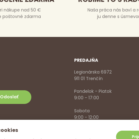
ri nákupe nad 50 €
Naša práca nás baví a 
e poštovné zdarma
ju denne s úsmev
PREDAJŇA
Legionárska 6972
911 01 Trenčín
Pondelok - Piatok
9:00 - 17:00
Sobota
9:00 - 12:00
cookies
+421 918 785 620
,
+421 915 57
info@vitanella.sk
Pri