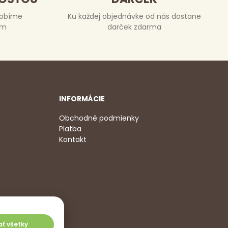
robíme
Ku každej objednávke od nás dostane
om
darček zdarma
INFORMÁCIE
Obchodné podmienky
Platba
Kontakt
2 350
,
jať všetky