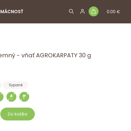
MÁCNOSŤ
0.00 €
zemný - vňať AGROKARPATY 30 g
Sypané
Do košíka