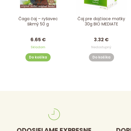
Čaga čaj – ryšavec
Čaj pre dojčiace matky
šikmý 50 g
30g BIO MEDIATE
6.65 €
3.32 €
Skladom
Nedostupný
Do košíka
Do košíka
ODOSIELAME EXPRESNE
DOR