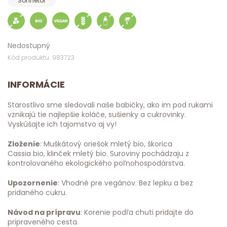
Sonnetor
Nedostupný
Kód produktu: 983723
INFORMÁCIE
Starostlivo sme sledovali naše babičky, ako im pod rukami
vznikajú tie najlepšie koláče, sušienky a cukrovinky.
Vyskúšajte ich tajomstvo aj vy!
Zloženie
: Muškátový oriešok mletý bio, škorica
Cassia bio, klinček mletý bio. Suroviny pochádzaju z
kontrolovaného ekologického poľnohospodárstva.
Upozornenie
: Vhodné pre vegánov. Bez lepku a bez
pridaného cukru.
Návod na prípravu
: Korenie podľa chuti pridajte do
pripraveného cesta.