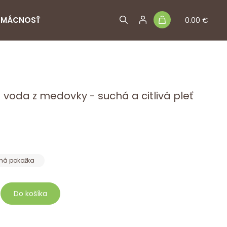
MÁCNOSŤ
0.00 €
 voda z medovky - suchá a citlivá pleť
há pokožka
Do košíka