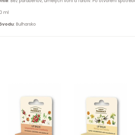
enie
: Bez parabénov, umelých vôní a farbív. Po otvorení spotrebu
50 ml
pôvodu
: Bulharsko