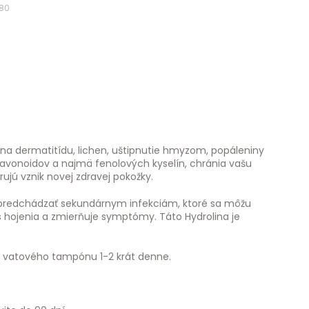
180
na dermatitídu, lichen, uštipnutie hmyzom, popáleniny
flavonoidov a najmä fenolových kyselín, chránia vašu
ú vznik novej zdravej pokožky.
 predchádzať sekundárnym infekciám, ktoré sa môžu
s hojenia a zmierňuje symptómy. Táto Hydrolina je
u vatového tampónu 1-2 krát denne.