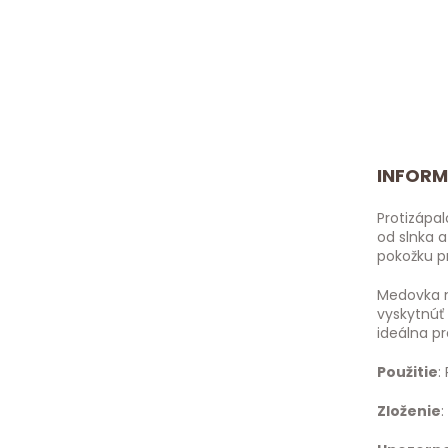
INFORM
Protizápa
od slnka a
pokožku p
Medovka n
vyskytnúť
ideálna p
Použitie
:
Zloženie
: