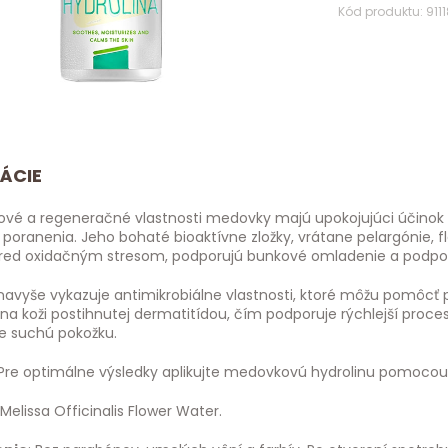
Kód produktu: 911
ÁCIE
lové a regeneračné vlastnosti medovky majú upokojujúci účinok 
 poranenia. Jeho bohaté bioaktívne zložky, vrátane pelargónie, 
red oxidačným stresom, podporujú bunkové omladenie a podporuj
avyše vykazuje antimikrobiálne vlastnosti, ktoré môžu pomôcť
 na koži postihnutej dermatitídou, čím podporuje rýchlejší proce
re suchú pokožku.
 Pre optimálne výsledky aplikujte medovkovú hydrolinu pomoco
 Melissa Officinalis Flower Water.