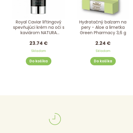
Royal Caviar liftingový
Hydratačný balzam na
spevňujúci krém na oči s
pery - Aloe a limetka
kaviárom NATURA
Green Pharmacy 3,6 g
SIBERICA 15 ml
23.74 €
2.24 €
Skladom
Skladom
Do košíka
Do košíka