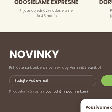
ODOSIELAME EXPRESNE
DOR
Prijaté objednávky odosielame
P
do 48 hodín
j
NOVINKY
Prihláste sa k odberu noviniek, aby Vám nič neuniklo!
Pri odoslaní súhlasíte s
obchodnými podmienkami
Používame 