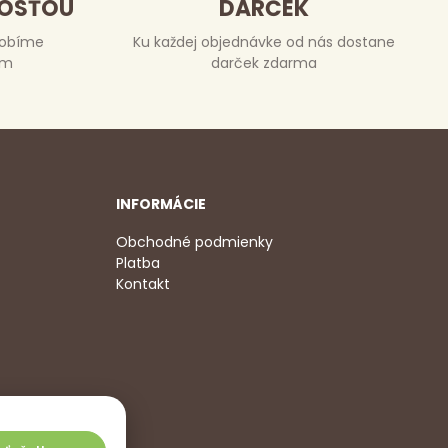
DOSŤOU
DARČEK
robíme
Ku každej objednávke od nás dostane
om
darček zdarma
INFORMÁCIE
Obchodné podmienky
Platba
Kontakt
2 350
,