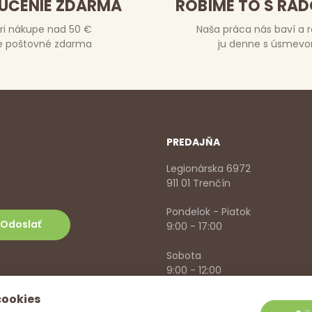
UČENIE ZDARMA
ROBÍME TO S RA
ri nákupe nad 50 €
Naša práca nás baví a 
e poštovné zdarma
ju denne s úsmev
PREDAJŇA
Legionárska 6972
911 01 Trenčín
Pondelok - Piatok
9:00 - 17:00
Sobota
9:00 - 12:00
cookies
+421 918 785 620
,
+421 915 57