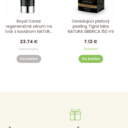
Royal Caviar
Osviežujúci pleťový
regeneračné sérum na
peeling Tigria laba
tvár s kaviárom NATURA
NATURA SIBERICA 150 ml
SIBERICA 30 ml
23.74 €
7.12 €
Nedostupný
Skladom
Do košíka
Do košíka