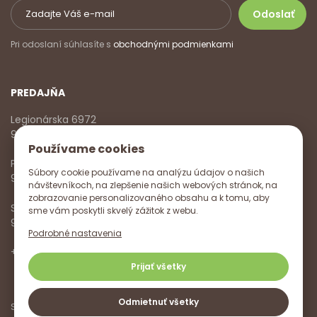
Pri odoslaní súhlasíte s
obchodnými podmienkami
PREDAJŇA
Legionárska 6972
911 01 Trenčín
Používame cookies
Pondelok - Piatok
Súbory cookie používame na analýzu údajov o našich
9:00 - 17:00
návštevníkoch, na zlepšenie našich webových stránok, na
zobrazovanie personalizovaného obsahu a k tomu, aby
Sobota
sme vám poskytli skvelý zážitok z webu.
9:00 - 12:00
Podrobné nastavenia
+421 918 785 620
,
+421 915 572 350
,
info@vitanella.sk
Prijať všetky
Odmietnuť všetky
Sledujte nás na