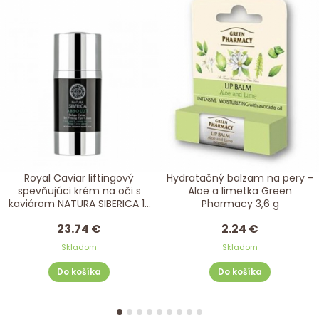
Royal Caviar liftingový
Hydratačný balzam na pery -
spevňujúci krém na oči s
Aloe a limetka Green
kaviárom NATURA SIBERICA 15
Pharmacy 3,6 g
ml
23.74 €
2.24 €
Skladom
Skladom
Do košíka
Do košíka