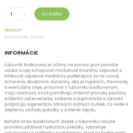
Do košíka
Skladom
Kód produktu: 910709
INFORMÁCIE
Ľubovník bodkovaný je účinný na pomoc proti psoriáze
vďaka svojej schopnosti modulovať imunitnú odpoveď a
inhibovať zápalové mediátory podieľajúce sa na rozvoji
ochorenia. Bioaktívne zlúčeniny, ako je hypericín, flavonoidy
a esenciálne oleje, prítomné v ľubovníku bodkovanom,
majú vlastnosti, ktoré pomáhajú zmierniť príznaky psoriázy
znížením začervenania, svrbenia a šupinatenia a zároveň
podporujú regeneráciu zdravých kožných buniek, čo vedie k
zlepšeniu vzhľadu pokožky a zníženie zápalu.
Bohatá zmes bioaktívnych zložiek v ľubovníku navyše
pomáha udržiavať hydratáciu pokožky, zabraňuje
vysušovaniu a ďalšiemu podráždeniu, ktoré sa bežne spája