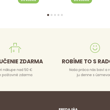
UČENIE ZDARMA
ROBÍME TO S RA
ri nákupe nad 50 €
Naša práca nás baví a 
e poštovné zdarma
ju denne s úsmev
PREDAJŇA