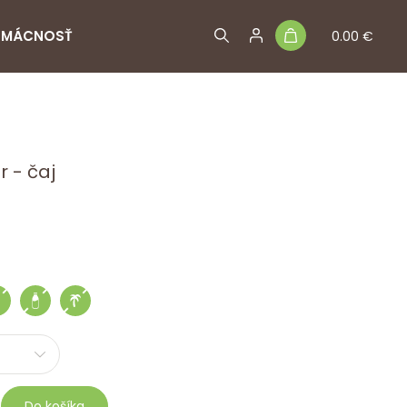
MÁCNOSŤ
0.00 €
 - čaj
Do košíka