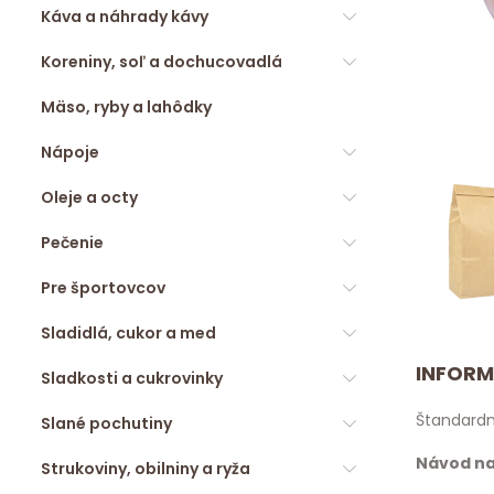
Káva a náhrady kávy
Koreniny, soľ a dochucovadlá
Mäso, ryby a lahôdky
Nápoje
Oleje a octy
Pečenie
Pre športovcov
Sladidlá, cukor a med
INFORM
Sladkosti a cukrovinky
Štandardný
Slané pochutiny
Návod na
Strukoviny, obilniny a ryža