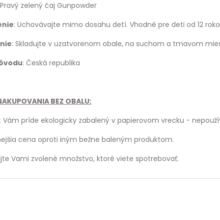
: Pravý zelený čaj Gunpowder
enie
: Uchovávajte mimo dosahu detí. Vhodné pre deti od 12 roko
nie
: Skladujte v uzatvorenom obale, na suchom a tmavom mies
pôvodu
: Česká republika
AKUPOVANIA BEZ OBALU:
 Vám príde ekologicky zabalený v papierovom vrecku - nepouží
jšia cena oproti iným bežne baleným produktom.
te Vami zvolené množstvo, ktoré viete spotrebovať.