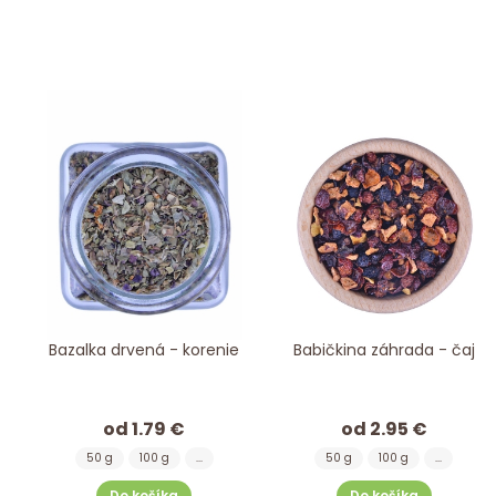
Bazalka drvená - korenie
Babičkina záhrada - čaj
od 1.79 €
od 2.95 €
50 g
100 g
...
50 g
100 g
...
Do košíka
Do košíka