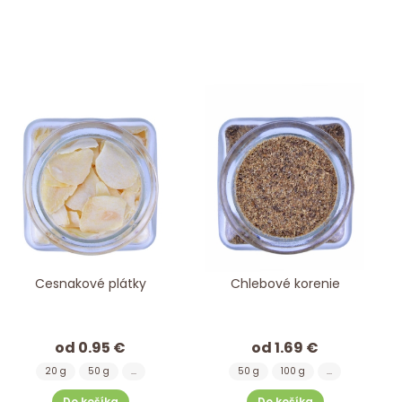
Cesnakové plátky
Chlebové korenie
od 0.95 €
od 1.69 €
20 g
50 g
...
50 g
100 g
...
Do košíka
Do košíka