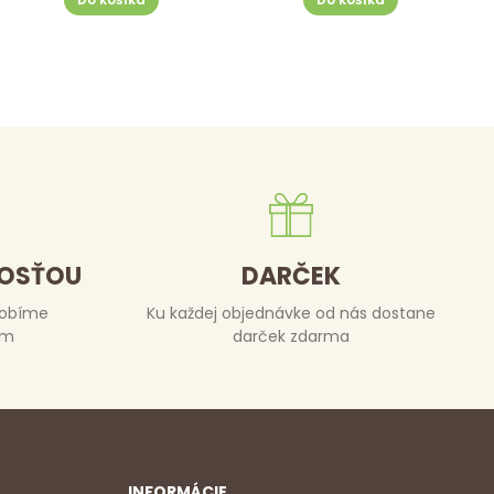
DOSŤOU
DARČEK
robíme
Ku každej objednávke od nás dostane
om
darček zdarma
INFORMÁCIE