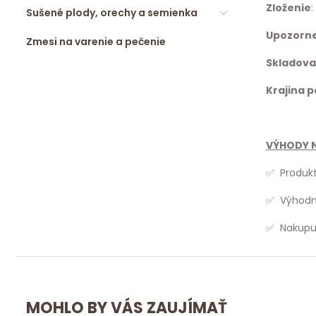
Zloženie
Sušené plody, orechy a semienka
Upozorn
Zmesi na varenie a pečenie
Skladova
Krajina 
VÝHODY N
✅ Produkt
✅ Výhodne
✅ Nakupuj
MOHLO BY VÁS ZAUJÍMAŤ