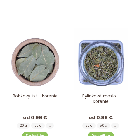
Bobkový list - korenie
Bylinkové maslo -
korenie
od 0.99 €
od 0.89 €
20 g
50 g
...
20 g
50 g
...
Do košíka
Do košíka