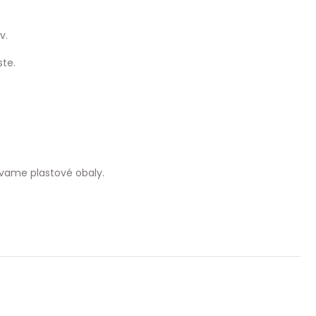
v.
te.
vame plastové obaly.