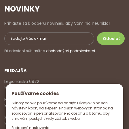
NOVINKY
Prihláste sa k odberu noviniek, aby Vám nič neuniklo!
Pri odoslaní súhlasíte s
obchodnými podmienkami
PREDAJŇA
Legionárska 6972
911 01 Trenčín
Používame cookies
Pondelok - Piatok
Súbory cookie používame na analýzu údajov o našich
9:00 - 17:00
návštevníkoch, na zlepšenie našich webových stránok, na
zobrazovanie personalizovaného obsahu a k tomu, aby
Sobota
sme vám poskytli skvelý zážitok z webu.
9:00 - 12:00
Podrobné nastavenia