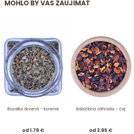
MOHLO BY VÁS ZAUJÍMAŤ
Bazalka drvená - korenie
Babičkina záhrada - čaj
od 1.79 €
od 2.95 €