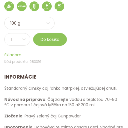
Do košíka
Skladom
Kód produktu: 983316
INFORMÁCIE
Štandardný čínsky čaj ľahko natrpklej, osviežujúcej chuti.
Návod na prípravu
: Čaj zalejte vodou s teplotou 70-80
°C v pomere 1 čajová lyžička na 150 až 200 ml.
Zloženie
: Pravý zelený čaj Gunpowder
Upozornenie
: Uchovávajte mimo dosahu detí. Vhodné pre