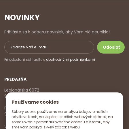
NOVINKY
Prihláste sa k odberu noviniek, aby Vám nič neuniklo!
Pri odoslaní súhlasíte s
obchodnými podmienkami
PREDAJŇA
Legionárska 6972
911 01 Trenčín
Používame cookies
Pondelok - Piatok
Súbory cookie používame na analýzu údajov o našich
9:00 - 17:00
návštevníkoch, na zlepšenie našich webových stránok, na
zobrazovanie personalizovaného obsahu a k tomu, aby
Sobota
sme vám poskytli skvelý zážitok z webu.