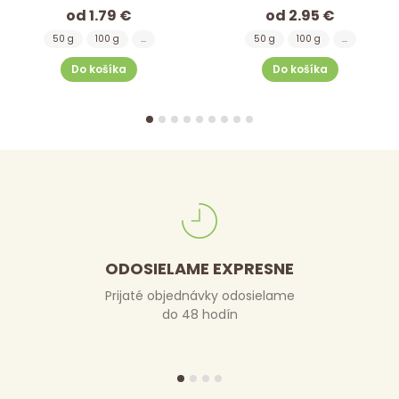
od 1.79 €
od 2.95 €
50 g
100 g
...
50 g
100 g
...
Do košíka
Do košíka
ODOSIELAME EXPRESNE
Prijaté objednávky odosielame
do 48 hodín