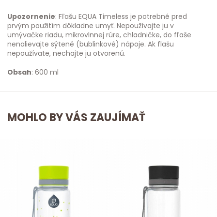
Upozornenie
: Fľašu EQUA Timeless je potrebné pred
prvým použitím dôkladne umyť. Nepoužívajte ju v
umývačke riadu, mikrovlnnej rúre, chladničke, do fľaše
nenalievajte sýtené (bublinkové) nápoje. Ak flašu
nepoužívate, nechajte ju otvorenú.
Obsah
: 600 ml
MOHLO BY VÁS ZAUJÍMAŤ