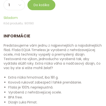
Do košíka
Skladom
Kód produktu: 901190
INFORMÁCIE
Predstavujeme vám jednu z najpevnejších a najodolnejších
fliaš. Fľaša EQUA Timeless je vyrobená z nehrdzavejúcej
ocele, má technicky vyspelý a premyslený dizajn.
Testovaná na výkon, jednoducho vyrobená tak, aby
vydržala slúžiť roky. Extra nízka váha a nadčasový dizajn, čo
vac by ste si ešte mohli želať?
Extra nízka hmotnosť, iba 181 g.
Kovová rukovať zabezpečí ľahké prenášanie.
Fľaša je 100% nepriepustná.
Vyrobená z nehrdzvejúcej ocele.
BPA free.
Dizajn Luka Pirnat.