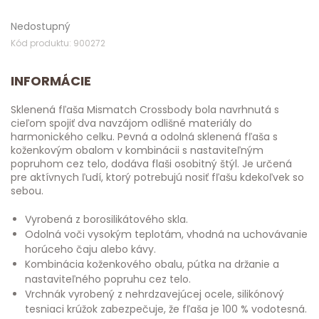
Nedostupný
Kód produktu: 900272
INFORMÁCIE
Sklenená fľaša Mismatch Crossbody bola navrhnutá s
cieľom spojiť dva navzájom odlišné materiály do
harmonického celku. Pevná a odolná sklenená fľaša s
koženkovým obalom v kombinácii s nastaviteľným
popruhom cez telo, dodáva flaši osobitný štýl. Je určená
pre aktívnych ľudí, ktorý potrebujú nosiť fľašu kdekoľvek so
sebou.
Vyrobená z borosilikátového skla.
Odolná voči vysokým teplotám, vhodná na uchovávanie
horúceho čaju alebo kávy.
Kombinácia koženkového obalu, pútka na držanie a
nastaviteľného popruhu cez telo.
Vrchnák vyrobený z nehrdzavejúcej ocele, silikónový
tesniaci krúžok zabezpečuje, že fľaša je 100 % vodotesná.