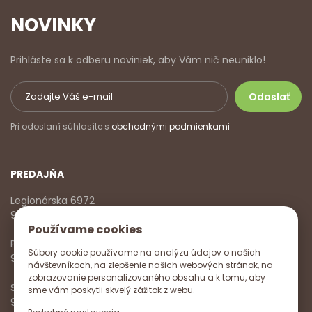
NOVINKY
Prihláste sa k odberu noviniek, aby Vám nič neuniklo!
Pri odoslaní súhlasíte s
obchodnými podmienkami
PREDAJŇA
Legionárska 6972
911 01 Trenčín
Používame cookies
Pondelok - Piatok
Súbory cookie používame na analýzu údajov o našich
9:00 - 17:00
návštevníkoch, na zlepšenie našich webových stránok, na
zobrazovanie personalizovaného obsahu a k tomu, aby
Sobota
sme vám poskytli skvelý zážitok z webu.
9:00 - 12:00