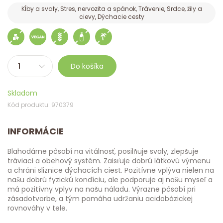
Kĺby a svaly, Stres, nervozita a spánok, Trávenie, Srdce, žily a
cievy, Dýchacie cesty
Do košíka
Skladom
Kód produktu: 970379
INFORMÁCIE
Blahodárne pôsobí na vitálnosť, posilňuje svaly, zlepšuje
tráviaci a obehový systém. Zaisťuje dobrú látkovú výmenu
a chráni sliznice dýchacích ciest. Pozitívne vplýva nielen na
našu dobrú fyzickú kondíciu, ale podporuje aj našu myseľ a
má pozitívny vplyv na našu náladu. Výrazne pôsobí pri
zásadotvorbe, a tým pomáha udržaniu acidobázickej
rovnováhy v tele.