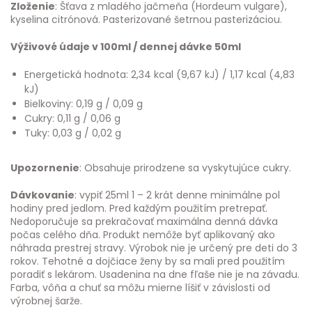
Zloženie
: Šťava z mladého jačmeňa (Hordeum vulgare),
kyselina citrónová. Pasterizované šetrnou pasterizáciou.
Výživové údaje v 100ml / dennej dávke 50ml
Energetická hodnota: 2,34 kcal (9,67 kJ) / 1,17 kcal (4,83
kJ)
Bielkoviny: 0,19 g / 0,09 g
Cukry: 0,11 g / 0,06 g
Tuky: 0,03 g / 0,02 g
Upozornenie
: Obsahuje prirodzene sa vyskytujúce cukry.
Dávkovanie
: vypiť 25ml 1 – 2 krát denne minimálne pol
hodiny pred jedlom. Pred každým použitím pretrepať.
Nedoporučuje sa prekračovať maximálna denná dávka
počas celého dňa. Produkt nemôže byť aplikovaný ako
náhrada prestrej stravy. Výrobok nie je určený pre deti do 3
rokov. Tehotné a dojčiace ženy by sa mali pred použitím
poradiť s lekárom. Usadenina na dne fľaše nie je na závadu.
Farba, vôňa a chuť sa môžu mierne líšiť v závislosti od
výrobnej šarže.