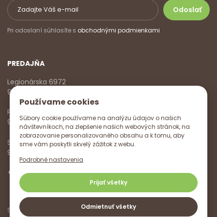
Pri odoslaní súhlasíte s
obchodnými podmienkami
PREDAJŇA
Legionárska 6972
911 01 Trenčín
Používame cookies
Pondelok - Piatok
Súbory cookie používame na analýzu údajov o našich
9:00 - 17:00
návštevníkoch, na zlepšenie našich webových stránok, na
zobrazovanie personalizovaného obsahu a k tomu, aby
Sobota
sme vám poskytli skvelý zážitok z webu.
9:00 - 12:00
Podrobné nastavenia
+421 918 785 620
,
+421 915 572 350
,
info@vitanella.sk
Prijať všetky
Odmietnuť všetky
Sledujte nás na