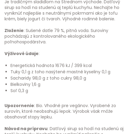
Je tradičným sladidlom na Strednom východe. Datľový
sirup sa hodí na studenú aj teplú kuchyňu. Nechajte ho
vyniknúť najlepšie s neutrálnymi pokrmami ako je tofu
krém, biely jogurt či tvaroh. Výhodné rodinné balenie.
Zloženie
: Sušené datle 79 %, pitná voda. Suroviny
pochádzajú z kontrolovaného ekologického
poľnohospodárstva.
Výživové údaje
:
Energetická hodnota 1676 kJ / 399 kcal
Tuky 0,1 g z toho nasýtené mastné kyseliny 0,1 g
Sacharidy 98,0 g z toho cukry 98,0 g
Bielkoviny 1,6 g
Soľ 0,3 g
Upozornenie
: Bio. Vhodné pre vegánov. Vyrobené zo
surovín, ktoré neobsahujú lepok. Výrobok však môže
obsahovať stopy lepku.
Návod na prípravu
: Datľový sirup sa hodí na studenú aj