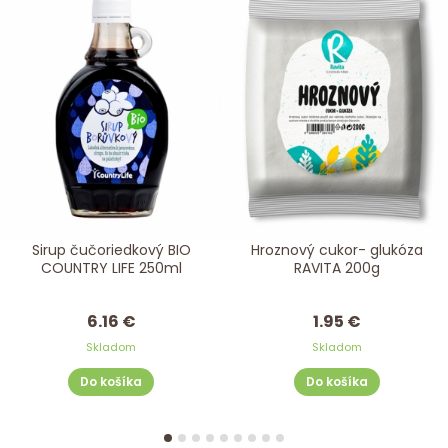
Sirup čučoriedkový BIO
Hroznový cukor- glukóza
COUNTRY LIFE 250ml
RAVITA 200g
6.16 €
1.95 €
Skladom
Skladom
Do košíka
Do košíka