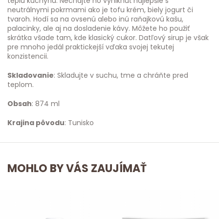
teplú kuchyňu. Nechajte ho vyniknúť najlepšie s
neutrálnymi pokrmami ako je tofu krém, biely jogurt či
tvaroh. Hodí sa na ovsenú alebo inú raňajkovú kašu,
palacinky, ale aj na dosladenie kávy. Môžete ho použiť
skrátka všade tam, kde klasický cukor. Datľový sirup je však
pre mnoho jedál praktickejší vďaka svojej tekutej
konzistencii.
Skladovanie
: Skladujte v suchu, tme a chráňte pred
teplom.
Obsah
: 874 ml
Krajina pôvodu
: Tunisko
MOHLO BY VÁS ZAUJÍMAŤ