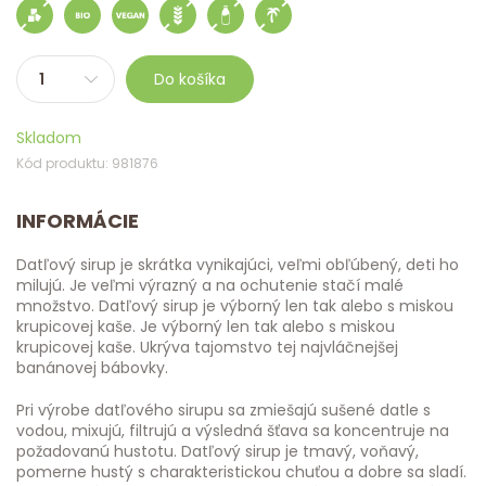
Do košíka
Skladom
Kód produktu: 981876
INFORMÁCIE
Datľový sirup je skrátka vynikajúci, veľmi obľúbený, deti ho
milujú. Je veľmi výrazný a na ochutenie stačí malé
množstvo. Datľový sirup je výborný len tak alebo s miskou
krupicovej kaše. Je výborný len tak alebo s miskou
krupicovej kaše. Ukrýva tajomstvo tej najvláčnejšej
banánovej bábovky.
Pri výrobe datľového sirupu sa zmiešajú sušené datle s
vodou, mixujú, filtrujú a výsledná šťava sa koncentruje na
požadovanú hustotu. Datľový sirup je tmavý, voňavý,
pomerne hustý s charakteristickou chuťou a dobre sa sladí.