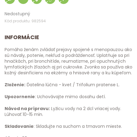
Nedostupný
Kód produktu: 982594
INFORMÁCIE
Pomáha ženám zvládať prejavy spojené s menopauzou ako
sú návaly, potenie, nekľud a podráždenosť. Uplatňuje sa pri
hnačkách, pri bronchitíde, reumatizme, pri opuchnutých
lymfatických žľazách aj pri cukrovke. Zvonka sa používa ako
kožný desinficiens na ekzémy a hnisavé rany a ku kúpeľom.
Zloženie:
Ďatelina lúčna - kvet / Trifolium pratense L.
Upozornenie
: Uchovávajte mimo dosahu detí.
Návod na prípravu:
Lyžicu vody na 2 dcl vriacej vody.
Lúhovať 10-15 min.
Skladovanie
: Skladujte na suchom a tmavom mieste.