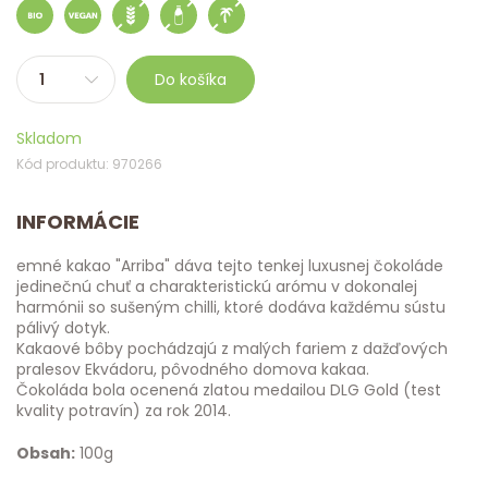
Do košíka
Skladom
Kód produktu: 970266
INFORMÁCIE
emné kakao "Arriba" dáva tejto tenkej luxusnej čokoláde
jedinečnú chuť a charakteristickú arómu v dokonalej
harmónii so sušeným chilli, ktoré dodáva každému sústu
pálivý dotyk.
Kakaové bôby pochádzajú z malých fariem z dažďových
pralesov Ekvádoru, pôvodného domova kakaa.
Čokoláda bola ocenená zlatou medailou DLG Gold (test
kvality potravín) za rok 2014.
Obsah:
100g