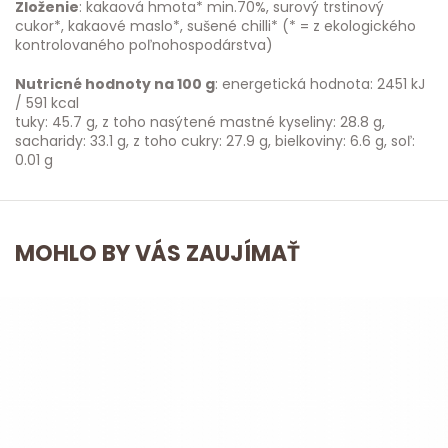
Zloženie
: kakaová hmota* min.70%, surový trstinový
cukor*, kakaové maslo*, sušené chilli* (* = z ekologického
kontrolovaného poľnohospodárstva)
Nutricné hodnoty na 100 g
: energetická hodnota: 2451 kJ
/ 591 kcal
tuky: 45.7 g, z toho nasýtené mastné kyseliny: 28.8 g,
sacharidy: 33.1 g, z toho cukry: 27.9 g, bielkoviny: 6.6 g, soľ:
0.01 g
MOHLO BY VÁS ZAUJÍMAŤ