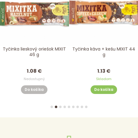
Tyčinka lieskový oriešok MIXIT
Tyčinka káva + kešu MIXIT 44
46 g
g
1.08 €
1.13 €
Nedostupný
Skladom
Do košíka
Do košíka