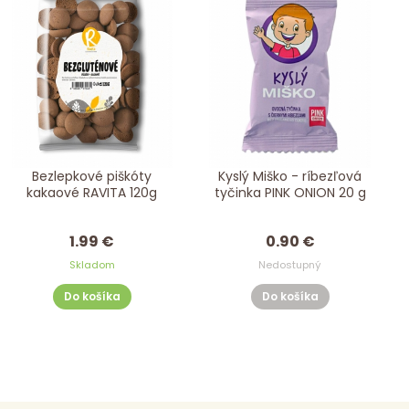
Bezlepkové piškóty
Kyslý Miško - ríbezľová
kakaové RAVITA 120g
tyčinka PINK ONION 20 g
1.99 €
0.90 €
Skladom
Nedostupný
Do košíka
Do košíka