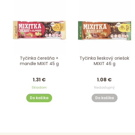
Tyčinka čerešňa +
Tyčinka lieskový oriešok
mandle MIXIT 45 g
MIXIT 46 g
1.31 €
1.08 €
Skladom
Nedostupný
Do košíka
Do košíka