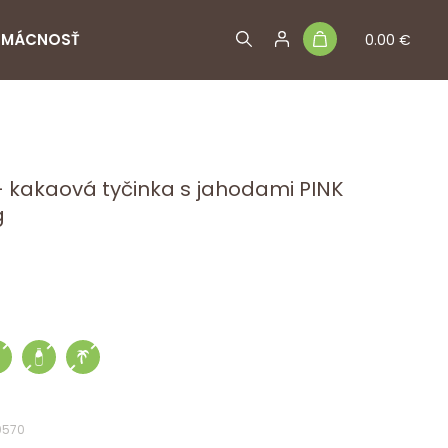
MÁCNOSŤ
0.00 €
- kakaová tyčinka s jahodami PINK
g
0570