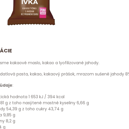
ÁCIE
 sme kakaové maslo, kakao a lyofilizované jahody.
: datlová pasta, kakao, kakaový prášok, mrazom sušené jahody 8%
 údaje
:
ická hodnota 1 653 kJ / 394 kcal
,81 g z toho nasýtené mastné kyseliny 6,66 g
dy 54,39 g z toho cukry 43,74 g
a 9,85 g
iny 8,2 g
4 g