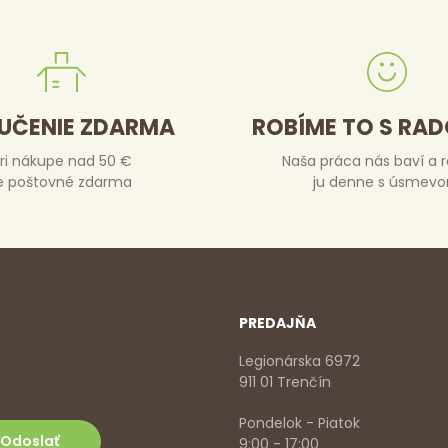
UČENIE ZDARMA
ROBÍME TO S RA
ri nákupe nad 50 €
Naša práca nás baví a 
e poštovné zdarma
ju denne s úsmev
PREDAJŇA
Legionárska 6972
911 01 Trenčín
Pondelok - Piatok
9:00 - 17:00