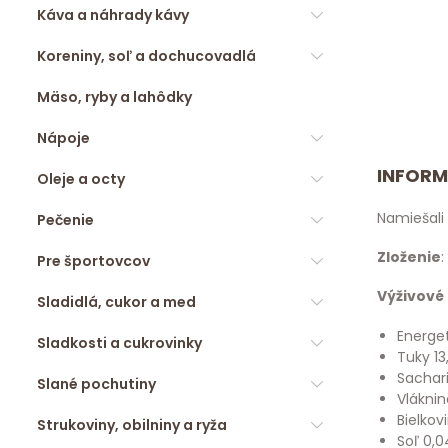
Káva a náhrady kávy
Koreniny, soľ a dochucovadlá
Mäso, ryby a lahôdky
Nápoje
INFORM
Oleje a octy
Namiešali
Pečenie
Zloženie
Pre športovcov
Výživové
Sladidlá, cukor a med
Energet
Sladkosti a cukrovinky
Tuky 13
Sachari
Slané pochutiny
Vláknin
Bielkov
Strukoviny, obilniny a ryža
Soľ 0,0