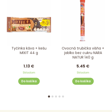
Tyčinka káva + kešu
Ovocná trubička višňa +
MIXIT 44 g
jablko bez cukru NARA
NATUR 140 g
1.13 €
5.45 €
Skladom
Skladom
Do košíka
Do košíka